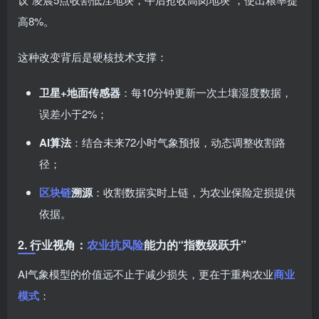
高8%。
这种改变背后是硬核技术支撑：
卫星+地面传感器
：每10分钟更新一次土壤湿度数据，
误差小于2%；
AI算法
：结合未来72小时气象预报，动态调整收割路
径；
区块链
溯源
：收割数据实时上链，为农业保险定损提供
依据。
2. 行业视角：
农业抗风险
能力的“指数级跃升”
AI气象模型的价值远不止于减少损失，更在于重构农业
商业
模式
：