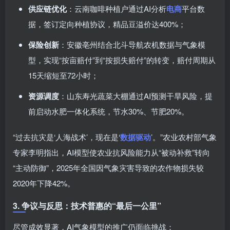
供应链优化
：云南咖啡种植户通过AI分析
电商
平台数
据，签订定向种植协议，精品豆溢价达400%；
保险创新
：安徽亳州结合北斗导航农机数据与气象模
型，实现“按亩赔付”到“按损失赔付”的转变，赔付周期从
15天缩短至72小时；
资源调度
：山东寿光蔬菜大棚通过AI预测干旱风险，提
前启动水肥一体化系统，节水30%、节肥20%。
“过去抗灾是‘人海战术’，现在是‘
数据驱动
’。”农业农村部气象
专家李明指出，AI模型使农业抗风险能力从“被动补救”转向
“主动防御”，2025年全国因气象灾害导致的农作物损失较
2020年下降42%。
3. 争议与反思：技术普惠的“最后一公里”
尽管成效显著，AI气象模型的推广仍面临挑战：