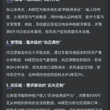
在山东寿光，AI模型为每块地生成“种植身份证”：输入经纬
度、土壤类型与气候数据，3秒内输出品种推荐、套作方案与
灾害预警。例如，系统建议某低洼地块种植耐涝番茄，并预
测9月15日前后有暴雨，指导农户提前搭建排水设施。
2. 管理端：毫米级的“动态调控”
河北望都县的北斗导航农机，通过车载传感器实时回传产量
分布数据。AI模型结合气象预报，动态调整收割路径：若未
来24小时有雨，优先抢收已成熟地块；若风速超过5级，暂
停高空作业。这种调控使收割损耗从8%降至2%。
3. 供应链：需求驱动的“反向定制”
云南普洱咖啡种植户接入“区块链溯源平台”，消费者扫码可
见从种植到烘焙的全流程数据。AI模型分析社区团购订单，
指导农户签订定向种植协议。2025年，定向种植的咖啡豆溢