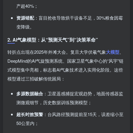
产超40%；
资源错配
：盲目抢收导致烘干设备不足，30%粮食因霉
变降级。
2. AI气象模型：从“预测天气”到“决策革命”
转折点出现在2025年外滩大会。复旦大学伏羲气象
大模型
、
DeepMind的AI气旋预测系统、国家卫星气象中心的“风宇”链
式模型集中亮相，标志着AI气象技术进入实用化阶段。这些
模型通过三招破解传统困局：
多源数据融合
：卫星遥感捕捉宏观趋势，地面传感器监
测微观细节，历史数据训练预测模型；
超长时效预警
：台风路径预测提前至15天，误差缩小至
50公里内；