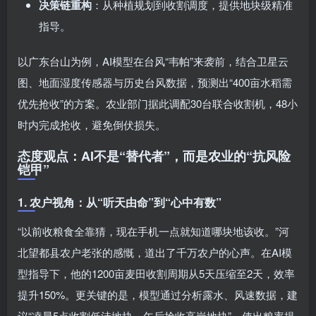
决策链重构
：从种植规划到收割调度，提供地块级精准
指导。
以广东台山为例，AI模型在台风“韦帕”来袭前，结合卫星云
图、地面湿度传感器与历史台风数据，预测出“400亩水稻需
优先抢收”的方案。农业部门据此调配30台联合收割机，48小
时内完成抢收，避免倒伏损失。
态度观点：AI不是“替代者”，而是农业的“抗风险
铠甲”
1. 农户视角：从“听天由命”到“心中有数”
“以前收粮食全靠猜，现在手机一点就知道哪块地该收。”河
北望都县农户老张的感慨，道出了千万农户的心声。在AI模
型指导下，他的1200亩麦田收割周期从5天压缩至2天，效率
提升150%。更关键的是，模型通过分析露水、风速数据，建
议“凌晨5点收割低洼地块，午后抢收高岗地块”，使出粮率提