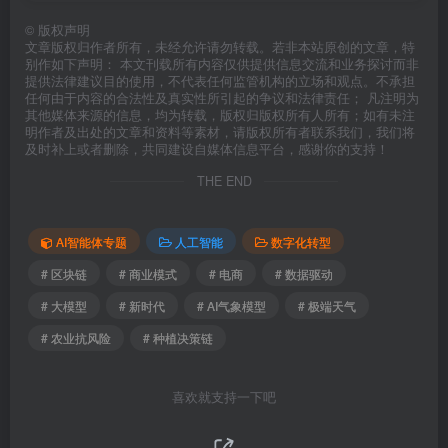
©
版权声明
文章版权归作者所有，未经允许请勿转载。若非本站原创的文章，特
别作如下声明： 本文刊载所有内容仅供提供信息交流和业务探讨而非
提供法律建议目的使用，不代表任何监管机构的立场和观点。不承担
任何由于内容的合法性及真实性所引起的争议和法律责任； 凡注明为
其他媒体来源的信息，均为转载，版权归版权所有人所有；如有未注
明作者及出处的文章和资料等素材，请版权所有者联系我们，我们将
及时补上或者删除，共同建设自媒体信息平台，感谢你的支持！
THE END
AI智能体专题
人工智能
数字化转型
# 区块链
# 商业模式
# 电商
# 数据驱动
# 大模型
# 新时代
# AI气象模型
# 极端天气
# 农业抗风险
# 种植决策链
喜欢就支持一下吧