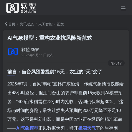
首页
资讯动态
人工智能
正文
AI气象模型：重构农业抗风险新范式
软盟 钱睿
2025年9月11日发布
317
前言：当台风预警提前15天，农业的“天”变了
2025年7月，台风“韦帕”直扑广东沿海。传统气象预报仅能给
出48小时路径，但江门台山的农户却提前15天收到AI模型预
警：“400亩水稻需在72小时内抢收，否则倒伏率超30%。”这
场与时间的赛跑，最终让损失从预期的200万元降至不足10
万元。这不是科幻电影，而是中国农业正在经历的精准革命
——
AI气象模型
正以数据为刃，劈开
极端天气
下的生存困