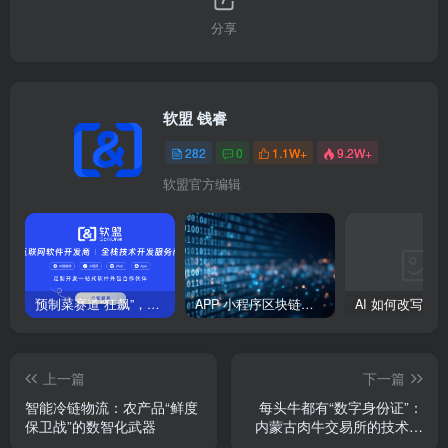
分享
软盟 钱睿
282
0
1.1W+
9.2W+
软盟官方编辑
预制菜赛道“狂飙”，郑州万邦如何重塑农批市场新生态？
APP 小程序区块链：能否在 2025 年彻底重塑全域营销信任生态？
上一篇
下一篇
智能冷链物流：农产品“鲜度
每头牛都有“数字身份证”：
保卫战”的数智化武器
内蒙古肉牛交易所的技术革
命如何重构万亿产业？