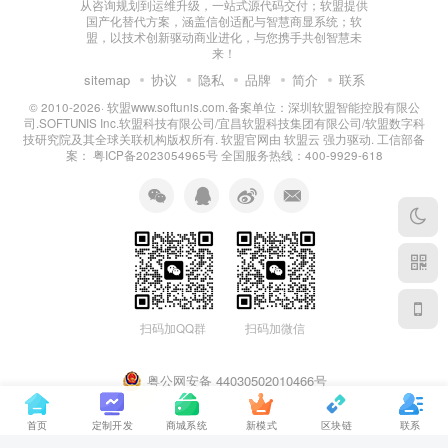
从咨询规划到运维升级，一站式源代码交付；软盟提供
国产化替代方案，涵盖信创适配与智慧商显系统；软
盟，以技术创新驱动商业进化，与您携手共创智慧未
来！
sitemap
协议
隐私
品牌
简介
联系
© 2010-2026·
软盟www.softunis.com.备案单位：深圳软盟智能控股有限公
司.SOFTUNIS Inc.软盟科技有限公司/宜昌软盟科技集团有限公司/软盟数字科
技研究院及其全球关联机构版权所有
. 软盟官网由
软盟云
强力驱动. 工信部备
案：
粤ICP备2023054965号
全国服务热线：400-9929-618
扫码加QQ群
扫码加微信
粤公网安备 44030502010466号
首页
定制开发
商城系统
新模式
区块链
联系