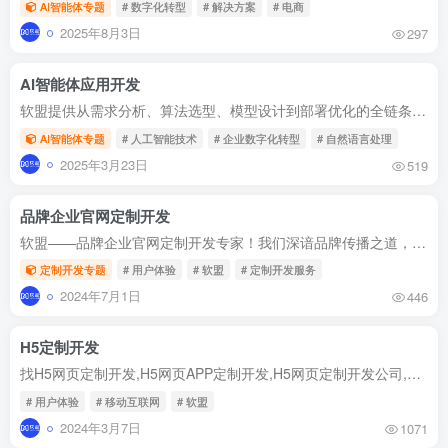
AI智能体专题
# 数字化转型
# 解决方案
# 电商
2025年8月3日
297
AI智能体应用开发
软盟提供从需求分析、算法选型、模型设计到部署优化的全链条AI智能体应用开发服务。我们涵盖的服务领域包括但不限于智能客服、智能家居、智能制造、金融风控、医疗诊断、个性化推荐、游戏AI等多...
AI智能体专题
# 人工智能技术
# 企业数字化转型
# 自然语言处理
2025年3月23日
519
品牌企业官网定制开发
软盟——品牌企业官网定制开发专家！我们深谙品牌传播之道，致力于为企业打造独具匠心的官网，展现企业品牌形象与核心价值。我们注重用户体验与交互设计，确保官网流畅、易用。选择软盟，让您的...
定制开发专题
# 用户体验
# 软盟
# 定制开发服务
2024年7月1日
446
H5定制开发
找H5网页定制开发,H5网页APP定制开发,H5网页定制开发公司,H5网页APP定制开发公司就找软盟软件，10多年开发经验，快速上线，协助搭建调试上线，开源代码不加密！
# 用户体验
# 移动互联网
# 软盟
2024年3月7日
1071