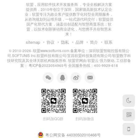
软盟，应用软件技术开发服务商 ，专业全栈解决方案
提供商，2010年创立于深圳，国家级高新技术认定企
业；软盟专注为政企客户提供数字化转型全周期服务，
从咨询规划到运维升级，一站式源代码交付；软盟提供
国产化替代方案，涵盖信创适配与智慧商显系统；软
盟，以技术创新驱动商业进化，与您携手共创智慧未
来！
sitemap
协议
隐私
品牌
简介
联系
© 2010-2026·
软盟www.softunis.com.备案单位：深圳软盟智能控股有限公
司.SOFTUNIS Inc.软盟科技有限公司/宜昌软盟科技集团有限公司/软盟数字科
技研究院及其全球关联机构版权所有
. 软盟官网由
软盟云
强力驱动. 工信部备
案：
粤ICP备2023054965号
全国服务热线：400-9929-618
扫码加QQ群
扫码加微信
粤公网安备 44030502010466号