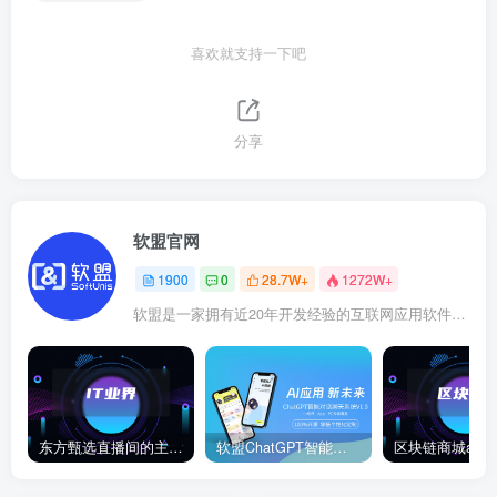
喜欢就支持一下吧
分享
软盟官网
1900
0
28.7W+
1272W+
软盟是一家拥有近20年开发经验的互联网应用软件开发商，软盟专注于新商业模式数字化技术服务！
东方甄选直播间的主播董宇辉在卖玉米时称“918是好日子”，此事引发网络热议。
软盟ChatGPT智能聊天对话系统