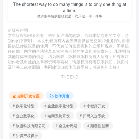
The shortest way to do many things is to only one thing at
a time.
做许多事情的捷径就是一次只做一件一件事
©
版权声明
文章版权归作者所有，未经允许请勿转载。若非本站原创的文章，特
别作如下声明： 本文刊载所有内容仅供提供信息交流和业务探讨而非
提供法律建议目的使用，不代表任何监管机构的立场和观点。不承担
任何由于内容的合法性及真实性所引起的争议和法律责任； 凡注明为
其他媒体来源的信息，均为转载，版权归版权所有人所有；如有未注
明作者及出处的文章和资料等素材，请版权所有者联系我们，我们将
及时补上或者删除，共同建设自媒体信息平台，感谢你的支持！
THE END
定制开发专题
软件开发
# 数字化转型
# 企业数字化转型
# 小程序开发
# 企业数字化
# 电商系统开发
# 扫码入企系统
# 软盟科技有限公司
# 全生命周期
# 颠覆性创新
# 知识产权保护