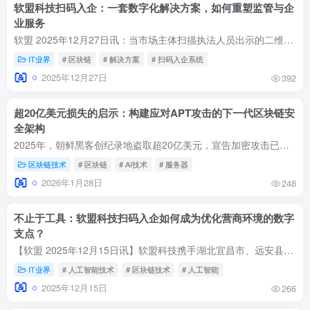
软盟科技扫码入企：一套数字化解决方案，如何重塑监管与企
业服务
软盟 2025年12月27日讯：当市场主体扫描执法人员出示的二维码，其核验的不仅是身份，更是在确认一场权力运行的程序是否合规。在优化营商环境的宏观背景下，“扫码入企”正从一项地方数字化实践...
IT业界
# 区块链
# 解决方案
# 扫码入企系统
2025年12月27日
392
超20亿美元损失的启示：构建应对APT攻击的下一代区块链安
全架构
2025年，朝鲜黑客创纪录地盗取超20亿美元，宣告加密攻击已进入“狙击式”高价值打击时代。本文深度复盘Bybit等标志性事件，揭示攻击范式已从技术漏洞转向对人、对供应链的信任漏洞。为此，我们...
区块链技术
# 区块链
# AI技术
# 服务器
2026年1月28日
248
不止于工具：软盟科技扫码入企如何成为优化营商环境的数字
支点？
【软盟 2025年12月15日讯】软盟科技携手湖北宜昌市、远安县司法局，创新推出“扫码入企”数字化执法监督平台。该平台构建执法端、企业端、管理端三端联动与“备案、追溯、评价”三码闭环，以区...
IT业界
# 人工智能技术
# 区块链技术
# 人工智能
2025年12月15日
266