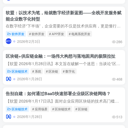
软盟：以技术为笔，绘就数字经济新蓝图——全栈开发服务赋
能企业数字化转型
在数字经济“下半场”，企业需要的不仅是技术供应商，更是懂行业、懂商业的“数字化转型合伙人”。软盟以全栈技术能力为基石，以创新服务模式为桥梁，正帮助更多企业跨越数字鸿沟，在变革中赢得...
软件开发
# 软件开发
# APP开发
# 电商系统开发
2026年2月3日
286
区块链+供应链金融：一场伟大构想与落地困局的极限拉扯
【软盟 2026年1月28日讯】本文旨在破解一个迷思：当谈论“区块链+供应链金融”时，我们究竟在谈论一个颠覆性的未来，还是一个正在艰难落地的工具？文章摒弃空泛的技术颂歌，深度剖析可编程票据...
区块链技术
# 系统
# 区块链
# 数字化
2026年1月28日
468
告别自建：如何通过BaaS快速部署企业级区块链网络？
【软盟 2026年1月17日讯】面对企业应用区块链的技术高门槛与协作复杂性，区块链即服务（BaaS）提供了破局之道。本文将深入剖析BaaS如何通过云化的四层核心架构，将分布式账本、智能合约等能力封...
区块链技术
# 应用场景
# 区块链技术
# 区块链
2026年1月28日
513