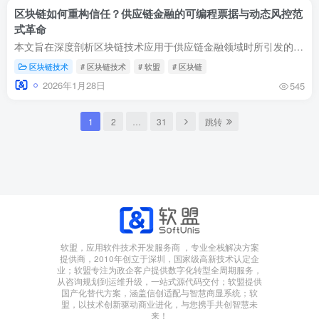
区块链如何重构信任？供应链金融的可编程票据与动态风控范
式革命
本文旨在深度剖析区块链技术应用于供应链金融领域时所引发的系统性变革，聚焦于其技术实现路径、伴随而来的法律与合规前沿挑战，以及最终可能催生的产业金融新范式。文章将避免描述任何已商业化...
区块链技术
# 区块链技术
# 软盟
# 区块链
2026年1月28日
545
1
2
…
31
跳转
软盟，应用软件技术开发服务商 ，专业全栈解决方案
提供商，2010年创立于深圳，国家级高新技术认定企
业；软盟专注为政企客户提供数字化转型全周期服务，
从咨询规划到运维升级，一站式源代码交付；软盟提供
国产化替代方案，涵盖信创适配与智慧商显系统；软
盟，以技术创新驱动商业进化，与您携手共创智慧未
来！