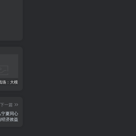
AI安全新战场：大模型训练数据投毒攻击的防御实战指南
AI视觉质检：2025农产品分拣的“效率革命”与产业重塑
性能、包体积、开发效率三维度实测：2025年小程序跨平台框架怎么选？
下一篇
与经济效益