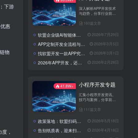
；下游
深入解析APP开发技术
与趋势，分享行业前沿
资讯与实战案例，助您
160篇文章
打造卓越应用，引领市
收优惠
场潮流。
软盟企业级AI智能体定制开发业务全景：从技术交付到场景价值落地
2026年7月29日
APP定制开发全流程与成本解析：从需求到落地的系统性攻略
2026年3月5日
冷链物
找软盟开发一款APP究竟要花多少钱？揭秘影响预算的五大核心因素
2026年3月1日
2026年APP开发，还在为选服务商发愁吗？软盟用实力说话！
2026年2月28日
小程序开发专题
41.8W+
汇集小程序开发资讯、
技巧与案例，分享前沿
技术与实践经验。
111篇文章
政策落地：软盟扫码入企系统为规范涉企行政检查提供数字化解决方案
2026年5月18日
告别纸质表，迎来扫码风：企业检查开启“数字入企”新篇章
2026年4月18日
力度，