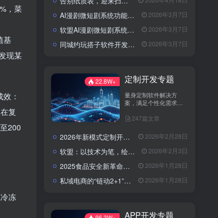
告别纸质表，迎来扫码风：企业检查开启“数字入企”新篇章
2026年4月18日
%，菜
AI漫剧微短剧系统功能包括了哪些？
2026年3月7日
软盟AI漫剧微短剧系统：以技术破局，重塑内容生产新范式
2026年3月7日
植基
同城约玩搭子软件开发解决方案：模式选择与快速上线策略
2026年3月7日
发现某
定制开发专题
22.8W+
量身定制软件解决方
成效：
案，满足个性化需求。
分享定制开发经验，助
正在复
247篇文章
您实现业务创新与技术
升级。
200
2026年新模式定制开发找谁？软盟科技——数字化转型的可靠伙伴
2026年2月28日
软盟：以技术为笔，绘就数字经济新蓝图——全栈开发服务赋能企业数字化转型
2026年2月3日
2025食品安全新革命：AI+区块链，重塑农产品信任链
2026年1月28日
私域电商的“链动2+1”模式：区块链技术如何激活社交裂变？
2026年1月28日
氮冷冻
APP开发专题
96.3W+