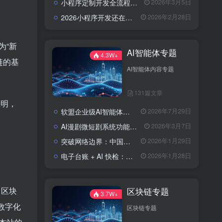
小程序定制开发全流程解析：流程、费用与避坑指南
2026年3月5日
2026小程序开发还在东拼西凑？软盟定制方案让你赢在起跑线？
2026年2月28日
为“新
AI智能体专题
4.3W+
链的基
AI智能体内容专题
131篇文章
证明，
软盟企业级AI智能体定制开发业务全景：从技术交付到场景价值落地
2026年7月29日
AI漫剧微短剧系统功能包括了哪些？
2026年3月7日
突破网络边界：中国实现全球首次人形机器人低轨卫星自主作业
2026年1月29日
电子台账 + AI 快检：区块链技术如何为农批市场食品安全上“双保险”？
2026年1月28日
、区块
区块链专题
3.7W+
数字化
区块链专题