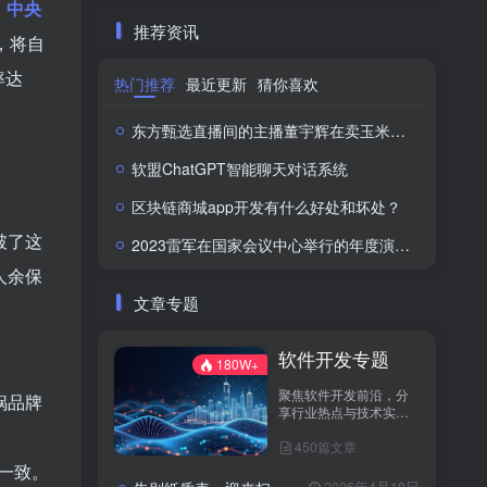
、
中央
推荐资讯
，将自
率达
热门推荐
最近更新
猜你喜欢
东方甄选直播间的主播董宇辉在卖玉米时称“918是好日子”，此事引发网络热议。
软盟ChatGPT智能聊天对话系统
区块链商城app开发有什么好处和坏处？
破了这
2023雷军在国家会议中心举行的年度演讲全文：成长的经历和感悟
人余保
文章专题
软件开发专题
180W+
聚焦软件开发前沿，分
锅品牌
享行业热点与技术实
践！
450篇文章
一致。