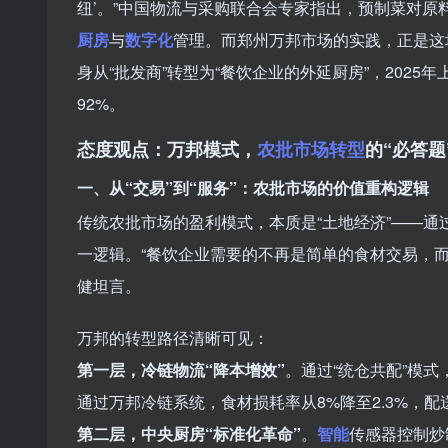
纽’。”中国物流与采购联合会专家指出，预制菜对
厨房
与
数字化
管理。而郑州万邦市场的实践，正是这
身从“批发商”转型为“餐饮企业的外延厨房”，202
92%。
态度观点：万邦模式，
农批市场转型
的“必答题
一、从“交易”到“服务”：农批市场的价值重构逻辑
传统农批市场的盈利模式，本质是“土地经济”——
一逻辑。“餐饮企业需要的不再是简单的食材交易，
健坦言。
万邦的转型路径清晰可见：
第一层，冷链物流“降本增效”
。通过“统仓共配”模
通过万邦冷链系统，食材损耗率从8%降至2.3%，配
第二层，中央厨房“标准化革命”
。
智能
传感器控制炒