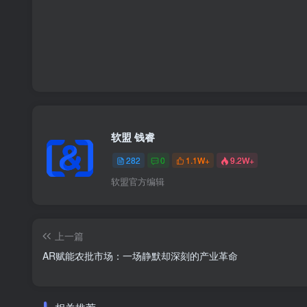
软盟 钱睿
282
0
1.1W+
9.2W+
软盟官方编辑
上一篇
AR赋能农批市场：一场静默却深刻的产业革命