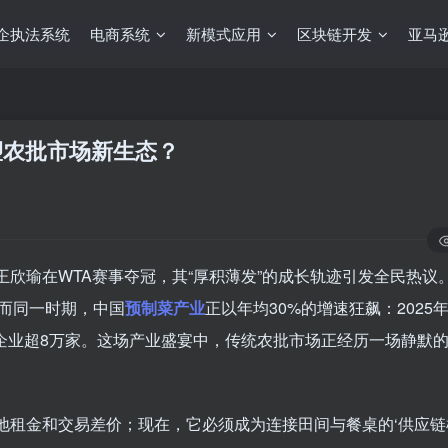
企执法系统
电商系统
新模式应用
区块链开发
亚马逊
塑农批市场新生态？
王欣瑜在WTA赛事夺冠，其“厚积薄发”的成长轨迹引发全民热议
而同一时期，中国
预制菜产业
正以年均30%的增速狂飙：2025
菜企业超8万家。这场产业盛宴中，传统农批市场正经历一场静默
土地租金和交易差价；现在，它必须成为连接田间与餐桌的‘供应链