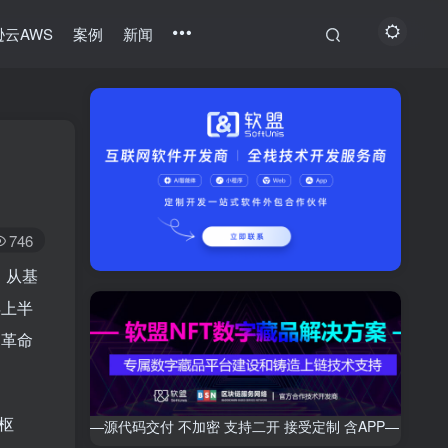
云AWS
案例
新闻
746
。从基
年上半
的革命
枢
—源代码交付 不加密 支持二开 接受定制 含APP—