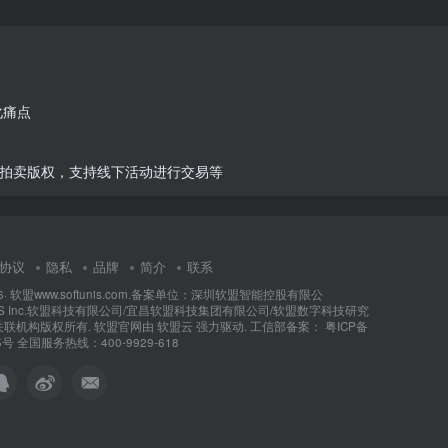
化痛点
拍卖版权，支持线下活动进行交易等
协议
隐私
品牌
简介
联系
6·
软盟www.softunis.com.备案单位：深圳软盟智能控股有限公
NIS Inc.软盟科技有限公司/宜昌软盟科技集团有限公司/软盟数字科技研究
关联机构版权所有
. 软盟官网由
软盟云
强力驱动. 工信部备案：
粤ICP备
5号
全国服务热线：400-9929-618