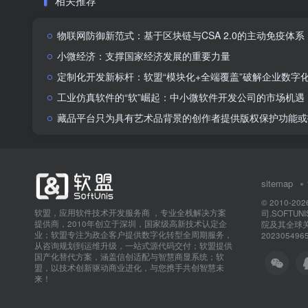
相关推荐
物联网防御新范式：基于区块链与CSA 2.0的主动免疫体系
小微经济：支撑国家经济发展的重要力量
定制化开发新标杆：软盟“模块化+全端覆盖”破解企业数字
工业仿真软件的“软”崛起：中小微软件开发公司的市场机遇
藏品平台只为具有艺术品背景的创作者提供版权保护功能或
sitemap
© 2010-202
软盟，应用软件技术开发服务商 ，专业全栈解决方案
司.SOFTU
提供商，2010年创立于深圳，国家级高新技术认定企
院及其全球
业；软盟专注为政企客户提供数字化转型全周期服务，
202305496
从咨询规划到运维升级，一站式源代码交付；软盟提供
国产化替代方案，涵盖信创适配与智慧商显系统；软
盟，以技术创新驱动商业进化，与您携手共创智慧未
来！