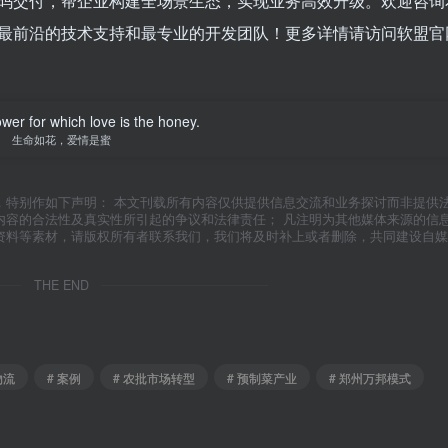
码交付，帮企业构建全场景生态，实现业务高效升级。欢迎咨询
最前沿的技术支持和最专业的开发团队！更多详情请访问软盟官
lower for which love is the honey.
生命如花，爱情是蜜
，特别作如下声明： 本文刊载所有内容仅供提供信息交流和业务探讨而非提供
内容的合法性及真实性所引起的争议和法律责任； 凡注明为其他媒体来源的信
资料等素材，请版权所有者联系我们，我们将及时补上或者删除，共同建设自媒
THE END
物流
# 案例
# 农批市场转型
# 预制菜产业
# 郑州万邦模式