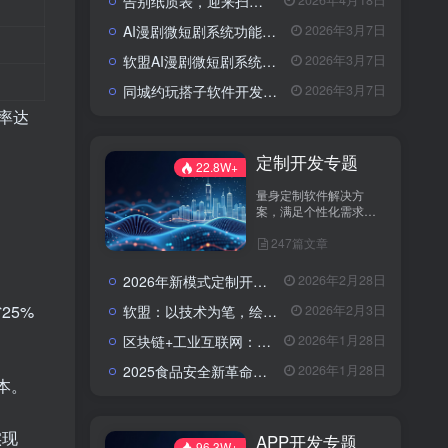
告别纸质表，迎来扫码风：企业检查开启“数字入企”新篇章
2026年4月18日
AI漫剧微短剧系统功能包括了哪些？
2026年3月7日
软盟AI漫剧微短剧系统：以技术破局，重塑内容生产新范式
2026年3月7日
同城约玩搭子软件开发解决方案：模式选择与快速上线策略
2026年3月7日
率达
定制开发专题
22.8W+
量身定制软件解决方
案，满足个性化需求。
分享定制开发经验，助
247篇文章
您实现业务创新与技术
升级。
2026年新模式定制开发找谁？软盟科技——数字化转型的可靠伙伴
2026年2月28日
25%
软盟：以技术为笔，绘就数字经济新蓝图——全栈开发服务赋能企业数字化转型
2026年2月3日
区块链+工业互联网：青岛港无纸化提货的数字化革新路径
2026年1月28日
2025食品安全新革命：AI+区块链，重塑农产品信任链
2026年1月28日
本。
实现
APP开发专题
96.3W+