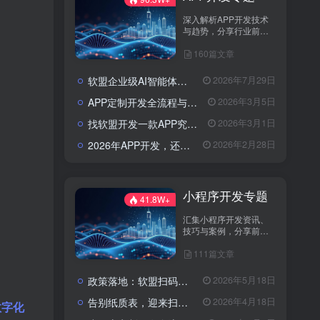
深入解析APP开发技术
与趋势，分享行业前沿
资讯与实战案例，助您
160篇文章
打造卓越应用，引领市
场潮流。
软盟企业级AI智能体定制开发业务全景：从技术交付到场景价值落地
2026年7月29日
APP定制开发全流程与成本解析：从需求到落地的系统性攻略
2026年3月5日
找软盟开发一款APP究竟要花多少钱？揭秘影响预算的五大核心因素
2026年3月1日
2026年APP开发，还在为选服务商发愁吗？软盟用实力说话！
2026年2月28日
小程序开发专题
41.8W+
汇集小程序开发资讯、
技巧与案例，分享前沿
技术与实践经验。
111篇文章
政策落地：软盟扫码入企系统为规范涉企行政检查提供数字化解决方案
2026年5月18日
告别纸质表，迎来扫码风：企业检查开启“数字入企”新篇章
2026年4月18日
数字化