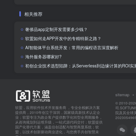
相关推荐
奢侈品app定制开发需要多少钱？
软盟如何走APP开发中的专精特新之路？
AI智能体平台系统开发：常用的编程语言深度解析
海外服务器哪家好?
初创企业技术选型陷阱：从Serverless到边缘计算的ROI
sitemap
© 2010-202
软盟，应用软件技术开发服务商 ，专业全栈解决方案
司.SOFTU
提供商，2010年创立于深圳，国家级高新技术认定企
院及其全球
业；软盟专注为政企客户提供数字化转型全周期服务，
202305496
从咨询规划到运维升级，一站式源代码交付；软盟提供
国产化替代方案，涵盖信创适配与智慧商显系统；软
盟，以技术创新驱动商业进化，与您携手共创智慧未