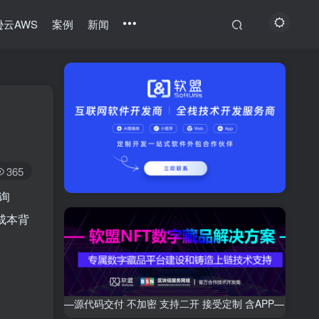
云AWS
案例
新闻
365
询
成本背
—源代码交付 不加密 支持二开 接受定制 含APP—