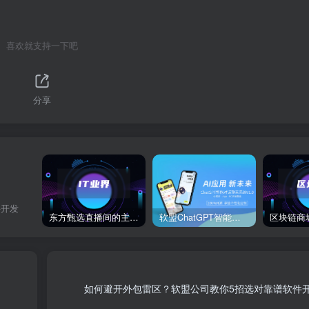
喜欢就支持一下吧
分享
件开发
东方甄选直播间的主播董宇辉在卖玉米时称“918是好日子”，此事引发网络热议。
软盟ChatGPT智能聊天对话系统
如何避开外包雷区？软盟公司教你5招选对靠谱软件