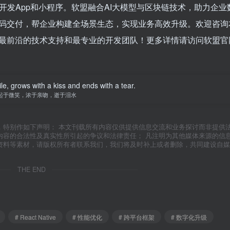
开发App和小程序。软盟融合AI大模型与区块链技术，助力企业
码交付，帮企业构建全场景生态，实现业务高效升级。欢迎咨询
最前沿的技术支持和最专业的开发团队！更多详情请访问软盟官
le, grows with a kiss and ends with a tear.
起于微笑，浓于亲吻，逝于泪水
，特别作如下声明： 本文刊载所有内容仅供提供信息交流和业务探讨而非提供
内容的合法性及真实性所引起的争议和法律责任； 凡注明为其他媒体来源的信
资料等素材，请版权所有者联系我们，我们将及时补上或者删除，共同建设自媒
THE END
# React Native
# 性能优化
# 跨平台框架
# 数字化升级