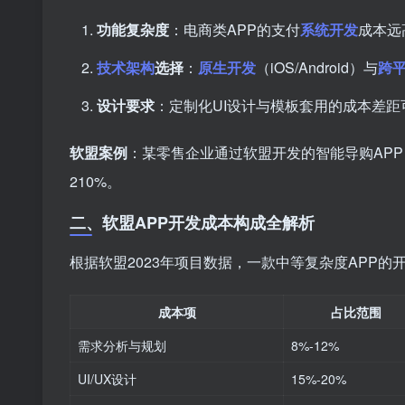
功能复杂度
：电商类APP的支付
系统开发
成本远
技术架构
选择
：
原生开发
（iOS/Android）与
跨
设计要求
：定制化UI设计与模板套用的成本差距
软盟案例
：某零售企业通过软盟开发的智能导购APP
210%。
二、软盟APP开发成本构成全解析
根据软盟2023年项目数据，一款中等复杂度APP
成本项
占比范围
需求分析与规划
8%-12%
UI/UX设计
15%-20%