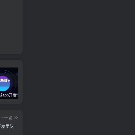
区块链商城app开发有什么好处和坏处？
2023雷军在国家会议中心举行的年度演讲全文：成长的经历和感悟
数字藏品平台开发公司有哪些？
下一篇
开发团队！