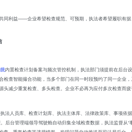
共同利益——企业希望检查规范、可预期，执法者希望履职有据
信
系统
内置检查计划备案与频次管控机制，执法部门须提前在后台
合检查智能撮合功能，当多个部门在同一时段预约了同一企业，
源头减少重复检查、多头检查。企业不必再为应付多次检查而疲
执法人员库、检查计划库、执法主体库、法律政策库、事项依据
理。后台管理端领导驾驶舱自动归集全域检查数据，执法监督从“
频检查、重复检查等违规情形，发现问题自动推送至司法局后台。