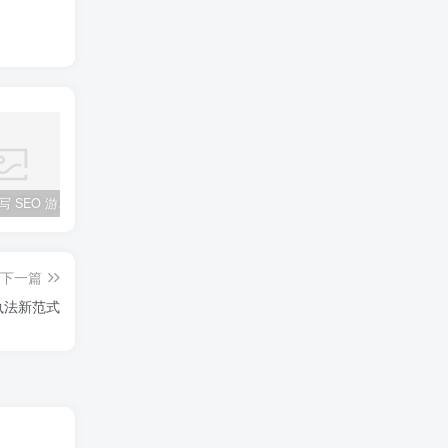
AI 如何改写 SEO 游戏规则？2025 全域营销关键词布局实战指南
AI安全新战场：大模型训练数据投毒攻击的防御实战指南
AI视觉质检：2025农产品分拣的“效率革命”与产业重塑
下一篇
执法新范式