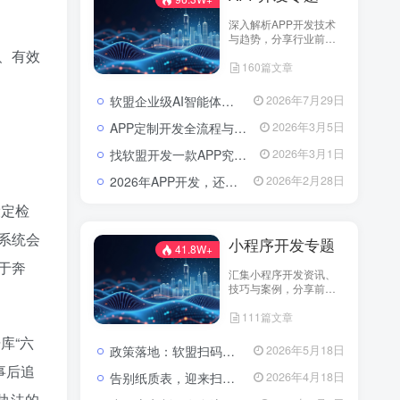
深入解析APP开发技术
与趋势，分享行业前沿
资讯与实战案例，助您
、有效
160篇文章
打造卓越应用，引领市
场潮流。
软盟企业级AI智能体定制开发业务全景：从技术交付到场景价值落地
2026年7月29日
APP定制开发全流程与成本解析：从需求到落地的系统性攻略
2026年3月5日
找软盟开发一款APP究竟要花多少钱？揭秘影响预算的五大核心因素
2026年3月1日
2026年APP开发，还在为选服务商发愁吗？软盟用实力说话！
2026年2月28日
设定检
系统会
小程序开发专题
41.8W+
于奔
汇集小程序开发资讯、
技巧与案例，分享前沿
技术与实践经验。
111篇文章
库“六
政策落地：软盟扫码入企系统为规范涉企行政检查提供数字化解决方案
2026年5月18日
事后追
告别纸质表，迎来扫码风：企业检查开启“数字入企”新篇章
2026年4月18日
执法的