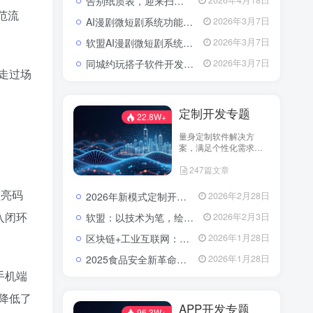
告别纸质表，迎来扫码风：企业检查开启“数字入企”新篇章
2026年4月18日
范流
AI漫剧微短剧系统功能包括了哪些？
2026年3月7日
软盟AI漫剧微短剧系统：以技术破局，重塑内容生产新范式
2026年3月7日
同城约玩搭子软件开发解决方案：模式选择与快速上线策略
2026年3月7日
走过场
定制开发专题
22.8W+
量身定制软件解决方
案，满足个性化需求。
分享定制开发经验，助
247篇文章
您实现业务创新与技术
升级。
员亮码
2026年新模式定制开发找谁？软盟科技——数字化转型的可靠伙伴
2026年2月28日
入闭环
软盟：以技术为笔，绘就数字经济新蓝图——全栈开发服务赋能企业数字化转型
2026年2月3日
区块链+工业互联网：青岛港无纸化提货的数字化革新路径
2026年1月28日
2025食品安全新革命：AI+区块链，重塑农产品信任链
2026年1月28日
手机端
降低了
APP开发专题
96.3W+