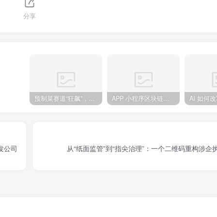
分享
预制菜赛道“狂飙”，郑州万邦如何重塑农批市场新生态？
APP 小程序区块链：能否在 2025 年彻底重塑全域营销信任生态？
开发公司
从“纸面监管”到“指尖治理”：一个二维码重构涉企