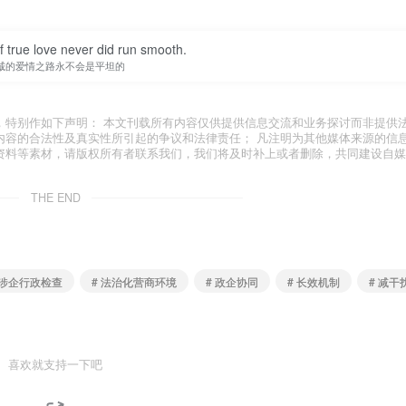
 true love never did run smooth.
诚的爱情之路永不会是平坦的
，特别作如下声明： 本文刊载所有内容仅供提供信息交流和业务探讨而非提供
内容的合法性及真实性所引起的争议和法律责任； 凡注明为其他媒体来源的信
资料等素材，请版权所有者联系我们，我们将及时补上或者删除，共同建设自媒
THE END
 涉企行政检查
# 法治化营商环境
# 政企协同
# 长效机制
# 减干
喜欢就支持一下吧