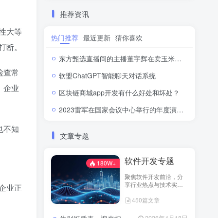
推荐资讯
性大等
热门推荐
最近更新
猜你喜欢
打断。
东方甄选直播间的主播董宇辉在卖玉米时称“918是好日子”，此事引发网络热议。
检查常
软盟ChatGPT智能聊天对话系统
，企业
区块链商城app开发有什么好处和坏处？
2023雷军在国家会议中心举行的年度演讲全文：成长的经历和感悟
也不知
文章专题
软件开发专题
180W+
聚焦软件开发前沿，分
享行业热点与技术实
企业正
践！
450篇文章