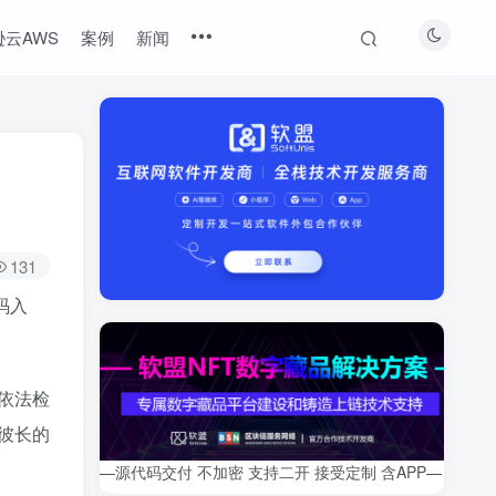
云AWS
案例
新闻
131
码入
依法检
彼长的
—源代码交付 不加密 支持二开 接受定制 含APP—