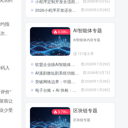
小程序定制开发全流程解析：流程、费用与避坑指南
2026年3月5日
2026小程序开发还在东拼西凑？软盟定制方案让你赢在起跑线？
2026年2月28日
预约指
AI智能体专题
4.3W+
频次、
AI智能体内容专题
131篇文章
软盟企业级AI智能体定制开发业务全景：从技术交付到场景价值落地
2026年7月29日
扫码入
AI漫剧微短剧系统功能包括了哪些？
2026年3月7日
突破网络边界：中国实现全球首次人形机器人低轨卫星自主作业
2026年1月29日
电子台账 + AI 快检：区块链技术如何为农批市场食品安全上“双保险”？
2026年1月28日
评价”
留痕让
业少受
区块链专题
3.7W+
区块链专题