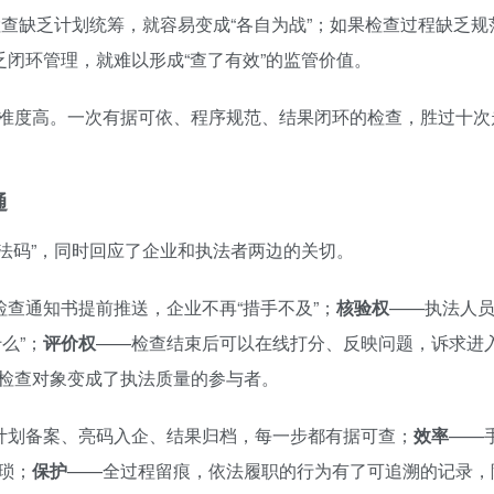
果检查缺乏计划统筹，就容易变成“各自为战”；如果检查过程缺乏规
乏闭环管理，就难以形成“查了有效”的监管价值。
准度高。一次有据可依、程序规范、结果闭环的检查，胜过十次
通
执法码”，同时回应了企业和执法者两边的关切。
检查通知书提前推送，企业不再“措手不及”；
核验权
——执法人
么”；
评价权
——检查结束后可以在线打分、反映问题，诉求进
检查对象变成了执法质量的参与者。
计划备案、亮码入企、结果归档，每一步都有据可查；
效率
——
琐；
保护
——全过程留痕，依法履职的行为有了可追溯的记录，