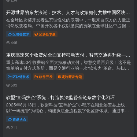
开源世界的东方浪潮：技术、人才与政策如何共推中国区块链开发崛起
在全球区块链开发者生态理性化的浪潮中，一股来自东方的力量正
悄然改变格局。中国开发者不仅以坚实的贡献在全球社区中占据一
席之地，更凭借对模块化框架的敏锐把握，从应用创新走向更深度
区块链技术
区块链专题
的技术...
446
重庆高速50个收费站全面支持移动支付，智慧交通再升级——软件开发赋能交通支付革新，智慧出行生态加速成型
重庆高速50个收费站全面支持移动支付，智慧交通再升级！这不是
简单的支付方式革新，而是交通行业的一次“软实力”革命。从扫码
到NFC，从单点突破到全域覆盖，重庆以技术为矛，合规为盾，重
区块链技术
软件开发
定制开发专题
构交...
503
软盟“宜码护企”系统，打造执法监督全链条数字化闭环
2025年8月13日，软盟科技“宜码护企”小程序在湖北远安县上线，
以“一码统管”为核心，构建执法全流程数字化监督体系。通过事前
备案、事中留痕、事后双评价实现闭环管控，以检查公示、联合检
资讯动态
查...
211