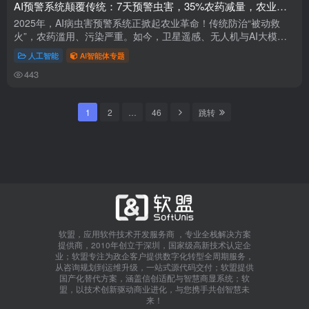
AI预警系统颠覆传统：7天预警虫害，35%农药减量，农业进入“主动防御”时代
2025年，AI病虫害预警系统正掀起农业革命！传统防治“被动救
火”，农药滥用、污染严重。如今，卫星遥感、无人机与AI大模型
构建“天-空-地-人”四维监测网，提前7-15天预警虫害，广西柑橘基
人工智能
AI智能体专题
地农...
443
1
2
…
46
跳转
软盟，应用软件技术开发服务商 ，专业全栈解决方案
提供商，2010年创立于深圳，国家级高新技术认定企
业；软盟专注为政企客户提供数字化转型全周期服务，
从咨询规划到运维升级，一站式源代码交付；软盟提供
国产化替代方案，涵盖信创适配与智慧商显系统；软
盟，以技术创新驱动商业进化，与您携手共创智慧未
来！