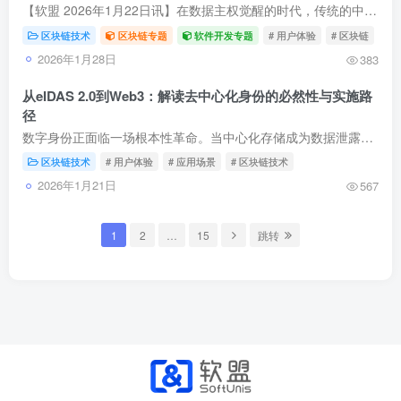
【软盟 2026年1月22日讯】在数据主权觉醒的时代，传统的中心化身份认证正深陷隐私泄露与互操作困局。本文深度剖析了一场静默的革命：基于区块链的去中心化身份（DID）技术，如何以W3C国际标准为...
区块链技术
区块链专题
软件开发专题
# 用户体验
# 区块链
# 
2026年1月28日
383
从eIDAS 2.0到Web3：解读去中心化身份的必然性与实施路
径
数字身份正面临一场根本性革命。当中心化存储成为数据泄露的根源，去中心化身份（DID）技术携“用户自主掌控”的承诺而来。本文深度剖析这场范式转移：从W3C核心标准与零知识证明的铠甲，到欧盟...
区块链技术
# 用户体验
# 应用场景
# 区块链技术
2026年1月21日
567
1
2
…
15
跳转