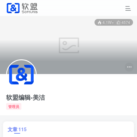
4.1W+
4574
软盟编辑-美洁
管理员
文章
115