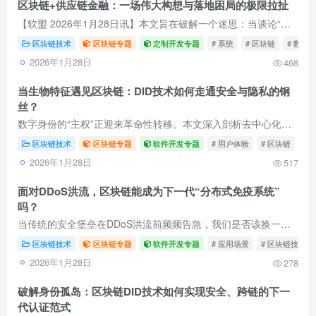
区块链+供应链金融：一场伟大构想与落地困局的极限拉扯
【软盟 2026年1月28日讯】本文旨在破解一个迷思：当谈论“区块链+供应链金融”时，我们究竟在谈论一个颠覆性的未来，还是一个正在艰难落地的工具？文章摒弃空泛的技术颂歌，深度剖析可编程票据...
区块链技术
区块链专题
定制开发专题
# 系统
# 区块链
# 数字
2026年1月28日
468
当生物特征遇见区块链：DID技术如何走通安全与隐私的钢
丝？
数字身份的“主权”正迎来革命性转移。本文深入剖析去中心化身份（DID）的两大技术路径——微软ION的企业级实践与uPort的原生以太坊理想，揭示其背后的架构哲学与权衡。同时，直面将生物特征融...
区块链技术
区块链专题
软件开发专题
# 用户体验
# 区块链
# 
2026年1月28日
517
面对DDoS洪流，区块链能成为下一代“分布式免疫系统”
吗？
当传统的安全堡垒在DDoS洪流前频频告急，我们是否该换一种思维？本文揭示，区块链正以其分布式的信任基因，将安全架构从“集中守护”革命为“群体免疫”。我们深入探讨其实现可信协同、自动响应...
区块链技术
区块链专题
软件开发专题
# 应用场景
# 区块链技术
2026年1月28日
278
破解身份孤岛：区块链DID技术如何实现安全、跨链的下一
代认证范式