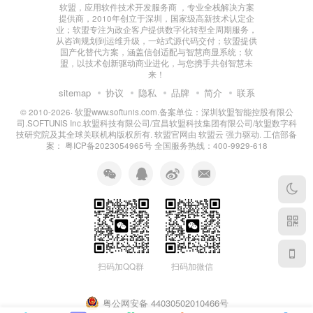
软盟，应用软件技术开发服务商 ，专业全栈解决方案
提供商，2010年创立于深圳，国家级高新技术认定企
业；软盟专注为政企客户提供数字化转型全周期服务，
从咨询规划到运维升级，一站式源代码交付；软盟提供
国产化替代方案，涵盖信创适配与智慧商显系统；软
盟，以技术创新驱动商业进化，与您携手共创智慧未
来！
sitemap
协议
隐私
品牌
简介
联系
© 2010-2026·
软盟www.softunis.com.备案单位：深圳软盟智能控股有限公
司.SOFTUNIS Inc.软盟科技有限公司/宜昌软盟科技集团有限公司/软盟数字科
技研究院及其全球关联机构版权所有
. 软盟官网由
软盟云
强力驱动. 工信部备
案：
粤ICP备2023054965号
全国服务热线：400-9929-618
扫码加QQ群
扫码加微信
粤公网安备 44030502010466号