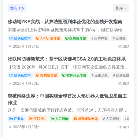
发布
排序
115
移动端ZKP实战：从算法瓶颈到体验优化的全栈开发指南
零知识证明正从密码学圣殿走向你我掌中的App，但在移动端遭遇性能、隐私与易用的“不可能三角”。本文深度剖析ZKP在金融、医疗等场景落地的真实痛点，超越泛泛而谈，直指电路设计、混合计算、链...
区块链技术
APP开发专题
区块链专题
# 用户体验
# 区块链
# 
2026年1月31日
398
物联网防御新范式：基于区块链与CSA 2.0的主动免疫体系
【软盟 2026年1月30日讯】当下，物联网安全正面临固件篡改、供应链攻击等严峻挑战。本文提出，将CSA 2.0标准的硬件信任根与区块链的分布式账本技术深度融合，是构建下一代主动免疫体系的关键。...
区块链技术
区块链专题
软件开发专题
# 应用场景
# 区块链技术
2026年1月30日
508
突破网络边界：中国实现全球首次人形机器人低轨卫星自主
作业
这是一次通信疆域的里程碑式突破。全球首次，人形机器人脱离地面网络束缚，直连低轨宽带卫星，在太空信号的指引下流畅完成自主作业。这不仅是“天基物联网”与“具身智能”的成功联姻，更彻底重...
IT业界
互联网+
人工智能
AI智能体专题
# 人工智能
# 软盟
2026年1月29日
461