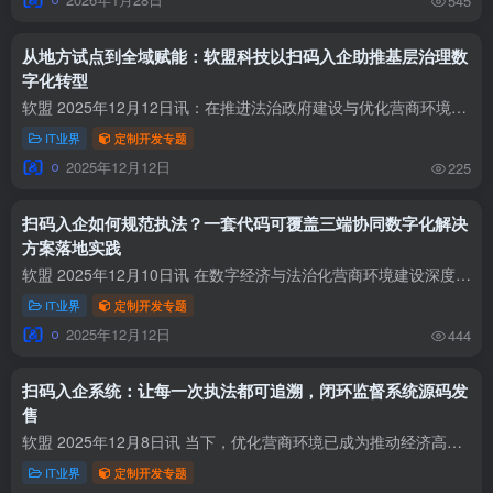
545
从地方试点到全域赋能：软盟科技以扫码入企助推基层治理数
字化转型
软盟 2025年12月12日讯：在推进法治政府建设与优化营商环境的双重使命下，远安县司法局主动担当数字化转型先锋，携手软盟科技研发“扫码入企”智慧扫码系统。该系统以“一码统管、全链智控”为...
IT业界
定制开发专题
2025年12月12日
225
扫码入企如何规范执法？一套代码可覆盖三端协同数字化解决
方案落地实践
软盟 2025年12月10日讯 在数字经济与法治化营商环境建设深度融合的背景下，为响应《国务院办公厅关于严格规范涉企行政检查的意见》中 “全面推行‘扫码入企’等数字化监管模式” 的政策导向，湖...
IT业界
定制开发专题
2025年12月12日
444
扫码入企系统：让每一次执法都可追溯，闭环监督系统源码发
售
软盟 2025年12月8日讯 当下，优化营商环境已成为推动经济高质量发展的关键环节。然而长期以来，涉企行政检查中的“随意查、重复查、多头查”等问题正干扰着企业正常生产经营，增加了企业制度性...
IT业界
定制开发专题