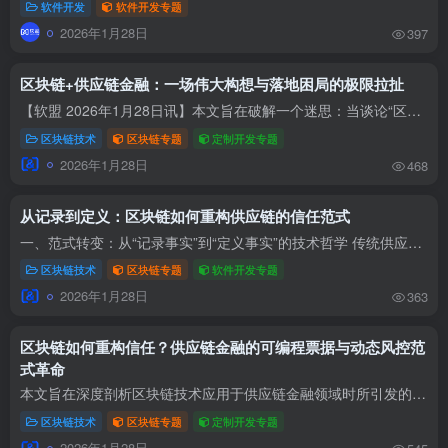
软件开发
软件开发专题
2026年1月28日
397
区块链+供应链金融：一场伟大构想与落地困局的极限拉扯
【软盟 2026年1月28日讯】本文旨在破解一个迷思：当谈论“区块链+供应链金融”时，我们究竟在谈论一个颠覆性的未来，还是一个正在艰难落地的工具？文章摒弃空泛的技术颂歌，深度剖析可编程票据...
区块链技术
区块链专题
定制开发专题
2026年1月28日
468
从记录到定义：区块链如何重构供应链的信任范式
一、范式转变：从“记录事实”到“定义事实”的技术哲学 传统供应链信息化系统的核心是“记录”已经发生的业务事实，其信任建立在事后审计与商业主体的信誉之上。而区块链技术的引入，带来了一...
区块链技术
区块链专题
软件开发专题
2026年1月28日
363
区块链如何重构信任？供应链金融的可编程票据与动态风控范
式革命
本文旨在深度剖析区块链技术应用于供应链金融领域时所引发的系统性变革，聚焦于其技术实现路径、伴随而来的法律与合规前沿挑战，以及最终可能催生的产业金融新范式。文章将避免描述任何已商业化...
区块链技术
区块链专题
定制开发专题
2026年1月28日