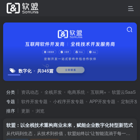
数字化
共345篇
分类
资讯动态
全栈开发
电商系统
互联网+
软盟云SaaS
专题
软件开发专题
小程序开发专题
APP开发专题
定制开发
排序
更新
浏览
软盟：以全栈技术重构商业未来，赋能企业数字化转型新范式
从代码到生态，从技术到价值，软盟始终以“让智能流淌于每一段代码”为初心，通过全栈技术能力与行业深度洞察，助力企业在数字化浪潮中赢得先机。截至2025年底，软盟已服务500+头部客户，项目交...