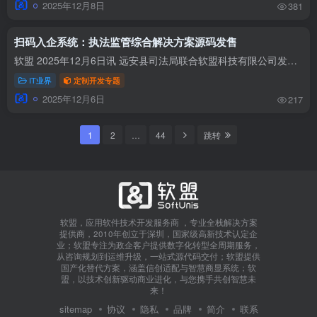
2025年12月8日
381
扫码入企系统：执法监管综合解决方案源码发售
软盟 2025年12月6日讯 远安县司法局联合软盟科技有限公司发布了创新成果——“宜码护企”智慧扫码入企小程序，并共同探讨了执法监管综合解决方案。该方案旨在打破传统政企间的信息壁垒，通过构...
IT业界
定制开发专题
2025年12月6日
217
1
2
…
44
跳转
软盟，应用软件技术开发服务商 ，专业全栈解决方案
提供商，2010年创立于深圳，国家级高新技术认定企
业；软盟专注为政企客户提供数字化转型全周期服务，
从咨询规划到运维升级，一站式源代码交付；软盟提供
国产化替代方案，涵盖信创适配与智慧商显系统；软
盟，以技术创新驱动商业进化，与您携手共创智慧未
来！
sitemap
协议
隐私
品牌
简介
联系