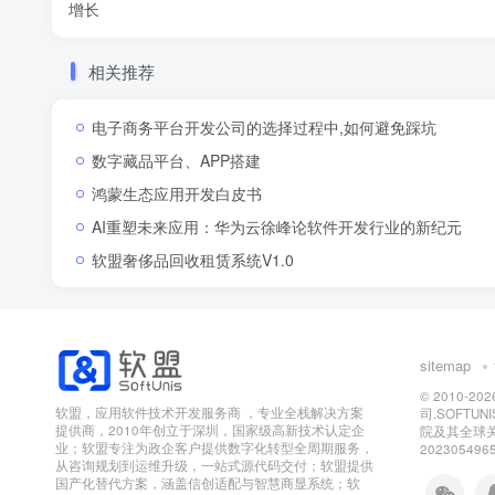
增长
相关推荐
电子商务平台开发公司的选择过程中,如何避免踩坑
数字藏品平台、APP搭建
鸿蒙生态应用开发白皮书
AI重塑未来应用：华为云徐峰论软件开发行业的新纪元
软盟奢侈品回收租赁系统V1.0
sitemap
© 2010-202
软盟，应用软件技术开发服务商 ，专业全栈解决方案
司.SOFTU
提供商，2010年创立于深圳，国家级高新技术认定企
院及其全球
业；软盟专注为政企客户提供数字化转型全周期服务，
202305496
从咨询规划到运维升级，一站式源代码交付；软盟提供
国产化替代方案，涵盖信创适配与智慧商显系统；软