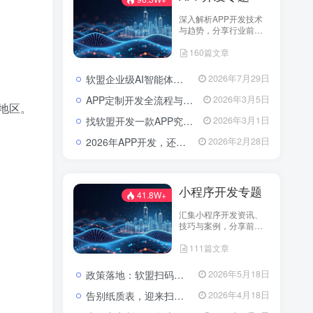
深入解析APP开发技术
与趋势，分享行业前沿
资讯与实战案例，助您
160篇文章
打造卓越应用，引领市
场潮流。
软盟企业级AI智能体定制开发业务全景：从技术交付到场景价值落地
2026年7月29日
APP定制开发全流程与成本解析：从需求到落地的系统性攻略
2026年3月5日
地区。
找软盟开发一款APP究竟要花多少钱？揭秘影响预算的五大核心因素
2026年3月1日
2026年APP开发，还在为选服务商发愁吗？软盟用实力说话！
2026年2月28日
小程序开发专题
41.8W+
汇集小程序开发资讯、
技巧与案例，分享前沿
技术与实践经验。
111篇文章
政策落地：软盟扫码入企系统为规范涉企行政检查提供数字化解决方案
2026年5月18日
告别纸质表，迎来扫码风：企业检查开启“数字入企”新篇章
2026年4月18日