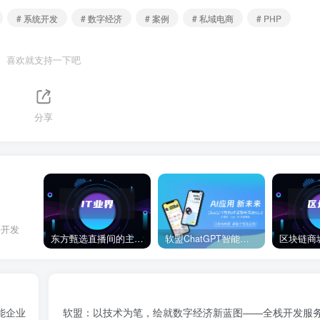
# 系统开发
# 数字经济
# 案例
# 私域电商
# PHP
喜欢就支持一下吧
分享
件开发
东方甄选直播间的主播董宇辉在卖玉米时称“918是好日子”，此事引发网络热议。
软盟ChatGPT智能聊天对话系统
能企业
软盟：以技术为笔，绘就数字经济新蓝图——全栈开发服