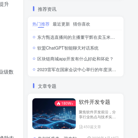
提升
推荐资讯
热门推荐
最近更新
猜你喜欢
东方甄选直播间的主播董宇辉在卖玉米时称“918是好日子”，此事引发网络热议。
软盟ChatGPT智能聊天对话系统
区块链商城app开发有什么好处和坏处？
2023雷军在国家会议中心举行的年度演讲全文：成长的经历和感悟
业级数
文章专题
软件开发专题
180W+
聚焦软件开发前沿，分
享行业热点与技术实
践！
450篇文章
五峰助农