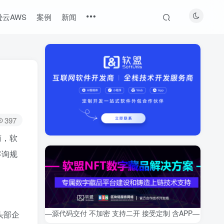
云AWS
案例
新闻
397
商，软
咨询规
—源代码交付 不加密 支持二开 接受定制 含APP—
头部企