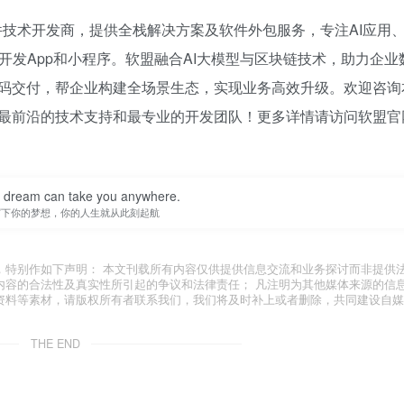
件技术开发商，提供全栈解决方案及软件外包服务，专注AI应用
开发App和小程序。软盟融合AI大模型与区块链技术，助力企业
码交付，帮企业构建全场景生态，实现业务高效升级。欢迎咨询
最前沿的技术支持和最专业的开发团队！更多详情请访问软盟官
a dream can take you anywhere.
写下你的梦想，你的人生就从此刻起航
，特别作如下声明： 本文刊载所有内容仅供提供信息交流和业务探讨而非提供
内容的合法性及真实性所引起的争议和法律责任； 凡注明为其他媒体来源的信
资料等素材，请版权所有者联系我们，我们将及时补上或者删除，共同建设自媒
THE END