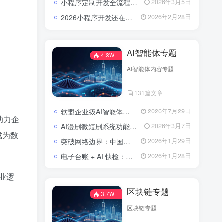
小程序定制开发全流程解析：流程、费用与避坑指南
2026年3月5日
2026小程序开发还在东拼西凑？软盟定制方案让你赢在起跑线？
2026年2月28日
AI智能体专题
4.3W+
AI智能体内容专题
131篇文章
软盟企业级AI智能体定制开发业务全景：从技术交付到场景价值落地
2026年7月29日
助力企
AI漫剧微短剧系统功能包括了哪些？
2026年3月7日
成为数
突破网络边界：中国实现全球首次人形机器人低轨卫星自主作业
2026年1月29日
电子台账 + AI 快检：区块链技术如何为农批市场食品安全上“双保险”？
2026年1月28日
业逻
区块链专题
3.7W+
区块链专题