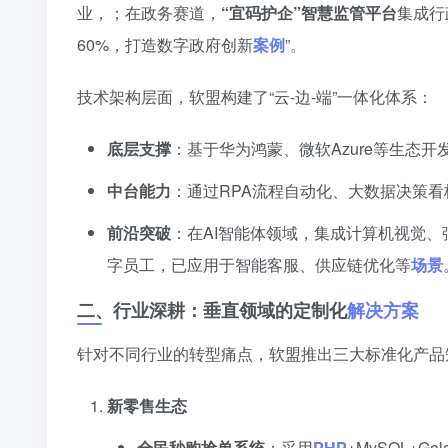
业，；在政务赛道，
“宜码护企”智慧监管平台
集成行
60%，打造数字政府创新
案例
”。
技术架构层面，软盟构建了“云-边-端”一体化体系：
底层支撑
：基于华为鸿蒙、微软Azure等生态开发
中台能力
：通过RPA流程自动化、大数据决策
前沿突破
：在AI智能体领域，集成计算机视觉、
字员工，已应用于智能客服、供应链优化等
场景
二、行业深耕：垂直领域的定制化
解决方案
针对不同行业的转型痛点，软盟推出三大标准化产品
新零售生态
全民秒购抢单系统
：采用
PHP
+MySQL+