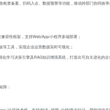
政检查备案、扫码入企、数据预警等功能，推动跨部门协同效率
兼容性框架，支持Web/App/小程序多端部署；
看板等工具，实现企业运营数据实时可视化；
强化学习决策引擎及RAG知识增强系统，打造出可自主进化的企
。
矩阵：
Golang+VUE技术栈，支持“秒杀+拼团+分销”复合玩法，帮助湖北