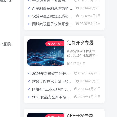
告别纸质表，迎来扫码风：企业检查开启“数字入企”新篇章
2026年4月18日
AI漫剧微短剧系统功能包括了哪些？
2026年3月7日
软盟AI漫剧微短剧系统：以技术破局，重塑内容生产新范式
2026年3月7日
同城约玩搭子软件开发解决方案：模式选择与快速上线策略
2026年3月7日
定制开发专题
户复购
22.8W+
量身定制软件解决方
案，满足个性化需求。
分享定制开发经验，助
247篇文章
您实现业务创新与技术
升级。
2026年新模式定制开发找谁？软盟科技——数字化转型的可靠伙伴
2026年2月28日
软盟：以技术为笔，绘就数字经济新蓝图——全栈开发服务赋能企业数字化转型
2026年2月3日
区块链+工业互联网：青岛港无纸化提货的数字化革新路径
2026年1月28日
2025食品安全新革命：AI+区块链，重塑农产品信任链
2026年1月28日
APP开发专题
96.3W+