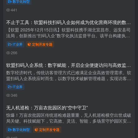
数字化转型
441
不止于工具：软盟科技扫码入企如何成为优化营商环境的数字支点？
【软盟 2025年12月15日讯】软盟科技携手湖北宜昌市、远安县司
法局，创新推出“扫码入企”数字化执法监督平台。该平台构建执法
端、企业端、管理端三端联动与“备案、追溯、评价”三码闭环，以
IT业界
定制开发专题
区...
266
软盟扫码入企系统：数字赋能，开启企业便捷访问与高效监管新时代
数字经济时代，传统访客管理方式已难满足企业高效管理需求。软
盟扫码入企系统应时而生，以数字技术破解管理难题，实现访客信
息快速录入与验证，大幅提升管理效率。系统兼具强大监管功能，
IT业界
保障企...
346
无人机巡检：万亩农批园区的“空中守卫”
惊爆！万亩农批园区传统巡检难题重重，无人机巡检横空出世成破
局关键。科技赋能下，它高效、灵活、智能，多场景守护园区安
全。郑州万邦市场引入后成效显著，安全隐患发现速度提升5倍。
数字化转型
定制开发专题
政策支持...
119