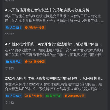
AI人工智能开发在智能制造中的落地实践与效益分析
AI人工智能在智能制造领域掀起变革风暴！从智能工厂自动化生
产，到AI视觉质检严守质量关卡；从预测性维护减少设备停机，到
供应链优化提升运营效率，AI正全方位重塑制造业。众多企业借助
人工智能
AI智能体专题
AI实现生...
327
AI个性化推荐系统：App开发的“魔法引擎”，驱动用户体验飙升！
在App的激烈竞争中，如何让用户眼前一亮？AI个性化推荐系统给
出了答案！它不再局限于简单的热门推送，而是深入挖掘用户行为
数据，精准洞察喜好，为用户量身定制内容。从新闻资讯到电商购
软件开发
软件开发专题
物，从...
353
2025年AI智能体在电商客服中的落地路径解析：从问答机器人到自主决策系统的进化
本文深入探讨了2025年AI智能体在电商客服领域的落地路径，结
合大模型与RPA技术，系统解析了智能客服从问答机器人到自主决
策系统的进化过程。文章通过真实场景SOP设计与ROI测算模型，
人工智能
数字化转型
软件开发
AI智能体专题
为电商企业...
482