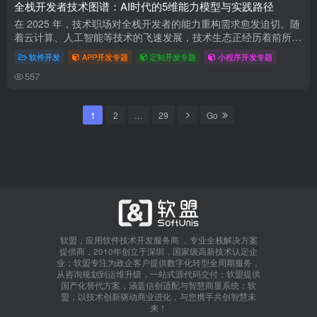
全栈开发者技术图谱：AI时代的5维能力模型与实践路径
在 2025 年，技术职场对全栈开发者的能力重构需求愈发迫切。随
着云计算、人工智能等技术的飞速发展，技术生态正经历着前所未
有的演变。据相关数据显示，云计算市场规模在过去几年中持续增
软件开发
APP开发专题
定制开发专题
小程序开发专题
长，预...
557
1
2
…
29
Go
软盟，应用软件技术开发服务商 ，专业全栈解决方案
提供商，2010年创立于深圳，国家级高新技术认定企
业；软盟专注为政企客户提供数字化转型全周期服务，
从咨询规划到运维升级，一站式源代码交付；软盟提供
国产化替代方案，涵盖信创适配与智慧商显系统；软
盟，以技术创新驱动商业进化，与您携手共创智慧未
来！