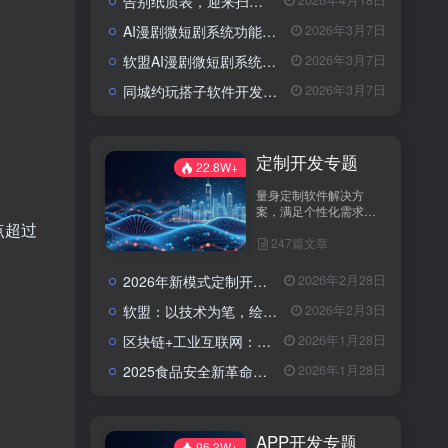
告别纸质表，迎来扫码风：企业检查开启“数字入企”新篇章
2026年4月18日
AI漫剧微短剧系统功能包括了哪些？
2026年3月7日
软盟AI漫剧微短剧系统：以技术破局，重塑内容生产新范式
2026年3月7日
同城约玩搭子软件开发解决方案：模式选择与快速上线策略
2026年3月7日
定制开发专题
22.8W+
量身定制软件解决方
案，满足个性化需求。
分享定制开发经验，助
点超过
247篇文章
您实现业务创新与技术
升级。
2026年新模式定制开发找谁？软盟科技——数字化转型的可靠伙伴
2026年2月28日
软盟：以技术为笔，绘就数字经济新蓝图——全栈开发服务赋能企业数字化转型
2026年2月3日
区块链+工业互联网：青岛港无纸化提货的数字化革新路径
2026年1月28日
2025食品安全新革命：AI+区块链，重塑农产品信任链
2026年1月28日
APP开发专题
96.3W+