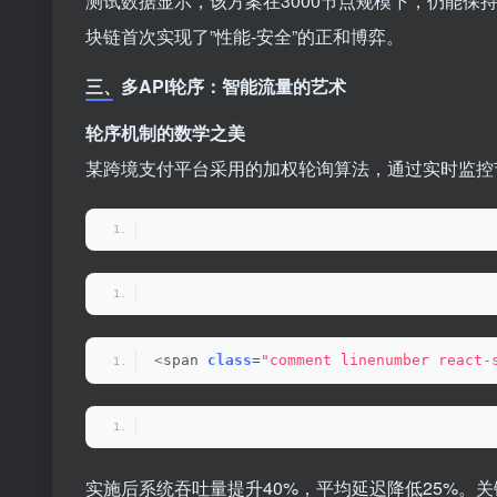
测试数据显示，该方案在3000节点规模下，仍能保持
块链首次实现了”性能-安全”的正和博弈。
三、多API轮序：智能流量的艺术
轮序机制的数学之美
某跨境支付平台采用的加权轮询算法，通过实时监控
<
span 
class
=
"comment linenumber react-
实施后系统吞吐量提升40%，平均延迟降低25%。