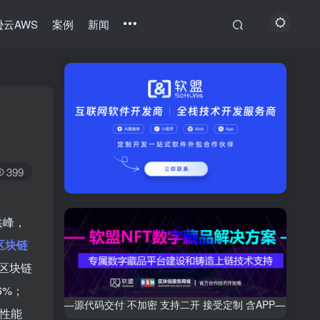
云AWS
案例
新闻
399
洪峰，
区块链
区块链
6%；
—源代码交付 不加密 支持二开 接受定制 含APP—
性能