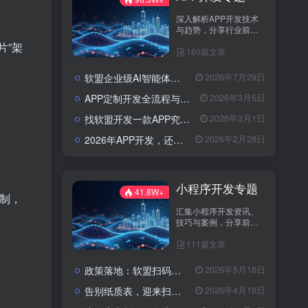
深入解析APP开发技术
与趋势，分享行业前沿
资讯与实战案例，助您
片”架
160篇文章
打造卓越应用，引领市
场潮流。
软盟企业级AI智能体定制开发业务全景：从技术交付到场景价值落地
2026年7月29日
APP定制开发全流程与成本解析：从需求到落地的系统性攻略
2026年3月5日
找软盟开发一款APP究竟要花多少钱？揭秘影响预算的五大核心因素
2026年3月1日
2026年APP开发，还在为选服务商发愁吗？软盟用实力说话！
2026年2月28日
小程序开发专题
41.8W+
机制，
汇集小程序开发资讯、
技巧与案例，分享前沿
技术与实践经验。
111篇文章
政策落地：软盟扫码入企系统为规范涉企行政检查提供数字化解决方案
2026年5月18日
告别纸质表，迎来扫码风：企业检查开启“数字入企”新篇章
2026年4月18日