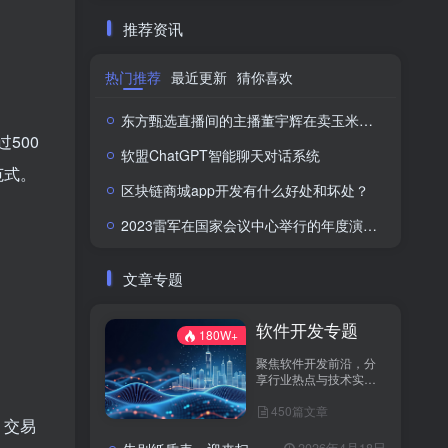
推荐资讯
热门推荐
最近更新
猜你喜欢
东方甄选直播间的主播董宇辉在卖玉米时称“918是好日子”，此事引发网络热议。
500
软盟ChatGPT智能聊天对话系统
范式。
区块链商城app开发有什么好处和坏处？
2023雷军在国家会议中心举行的年度演讲全文：成长的经历和感悟
文章专题
软件开发专题
180W+
聚焦软件开发前沿，分
享行业热点与技术实
践！
450篇文章
，交易