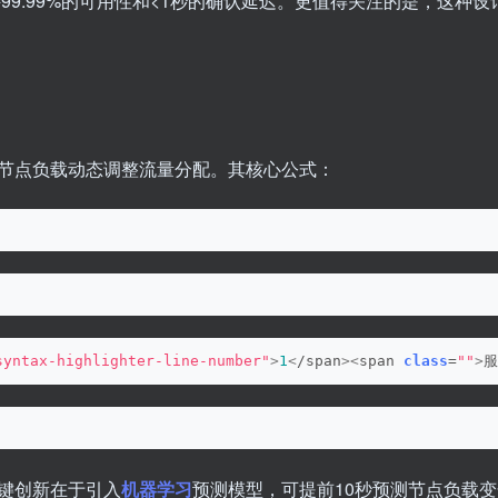
99.99%的可用性和<1秒的确认延迟。更值得关注的是，这种设
节点负载动态调整流量分配。其核心公式：
syntax-highlighter-line-number"
>
1
<
/span
><
span 
class
=
""
>
服
关键创新在于引入
机器学习
预测模型，可提前10秒预测节点负载