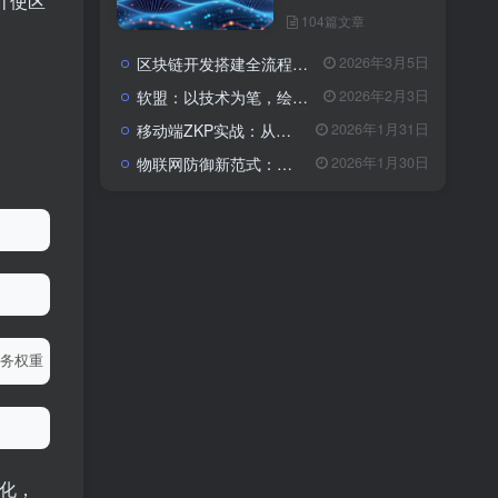
计使区
104篇文章
区块链开发搭建全流程与成本解析：从架构设计到落地的系统性指南
2026年3月5日
软盟：以技术为笔，绘就数字经济新蓝图——全栈开发服务赋能企业数字化转型
2026年2月3日
移动端ZKP实战：从算法瓶颈到体验优化的全栈开发指南
2026年1月31日
物联网防御新范式：基于区块链与CSA 2.0的主动免疫体系
2026年1月30日
务权重 
<
/span
><
span 
class
=
"token operator"
>
=
<
/span
><
span 
变化，