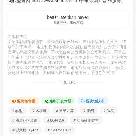
问软盟官网https://www.softunis.com获取最新产品和服务。
better late than never.
只要开始，虽晚不迟
©
版权声明
文章版权归作者所有，未经允许请勿转载。若非本站原创的文章，特
别作如下声明： 本文刊载所有内容仅供提供信息交流和业务探讨而非
提供法律建议目的使用，不代表任何监管机构的立场和观点。不承担
任何由于内容的合法性及真实性所引起的争议和法律责任； 凡注明为
其他媒体来源的信息，均为转载，版权归版权所有人所有；如有未注
明作者及出处的文章和资料等素材，请版权所有者联系我们，我们将
及时补上或者删除，共同建设自媒体信息平台，感谢你的支持！
THE END
区块链专题
定制开发专题
区块链技术
# 软盟
# 区块链
# 量子计算
# 案例
# 跨境
# 模块化区块链
# DeFi 3.0
# 流动性池架构
# 以太坊Layer3
# Cosmos IBC