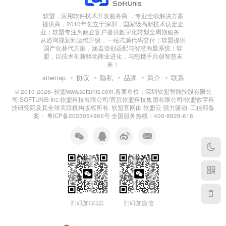
软盟，应用软件技术开发服务商 ，专业全栈解决方案
提供商，2010年创立于深圳，国家级高新技术认定企
业；软盟专注为政企客户提供数字化转型全周期服务，
从咨询规划到运维升级，一站式源代码交付；软盟提供
国产化替代方案，涵盖信创适配与智慧商显系统；软
盟，以技术创新驱动商业进化，与您携手共创智慧未
来！
sitemap
协议
隐私
品牌
简介
联系
© 2010-2026·
软盟www.softunis.com.备案单位：深圳软盟智能控股有限公
司.SOFTUNIS Inc.软盟科技有限公司/宜昌软盟科技集团有限公司/软盟数字科
技研究院及其全球关联机构版权所有
. 软盟官网由
软盟云
强力驱动. 工信部备
案：
粤ICP备2023054965号
全国服务热线：400-9929-618
扫码加QQ群
扫码加微信