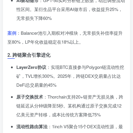
AI驱动做市
：GPT-5o实时分析链上数据，动态调整流动
性区间。某衍生品平台采用AI做市后，收益提升25%，
无常损失下降60%
案例
：Balancer池引入期权对冲模块，无常损失补偿率提升
至80%，LP年化收益稳定在18%以上。
2. 跨链聚合引擎进化
LayerZero协议
：实现BTC直接参与Polygon链流动性挖
矿，TVL增长300%。2025年，跨链DEX交易量占比达
DeFi总交易量的45%
原子交换技术
：Thorchain支持20+链资产无损兑换，跨
链延迟从分钟级降至5秒。某机构通过原子交换完成12
亿美元资产转移，成本比传统方案降低75%
流动性路由算法
：1inch V5聚合15个DEX流动性源，最