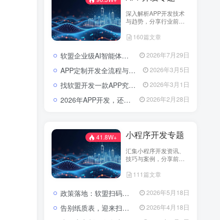
深入解析APP开发技术
与趋势，分享行业前沿
资讯与实战案例，助您
160篇文章
打造卓越应用，引领市
场潮流。
软盟企业级AI智能体定制开发业务全景：从技术交付到场景价值落地
2026年7月29日
APP定制开发全流程与成本解析：从需求到落地的系统性攻略
2026年3月5日
找软盟开发一款APP究竟要花多少钱？揭秘影响预算的五大核心因素
2026年3月1日
2026年APP开发，还在为选服务商发愁吗？软盟用实力说话！
2026年2月28日
小程序开发专题
41.8W+
汇集小程序开发资讯、
技巧与案例，分享前沿
技术与实践经验。
111篇文章
政策落地：软盟扫码入企系统为规范涉企行政检查提供数字化解决方案
2026年5月18日
告别纸质表，迎来扫码风：企业检查开启“数字入企”新篇章
2026年4月18日