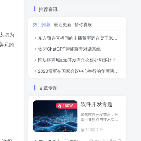
推荐资讯
热门推荐
最近更新
猜你喜欢
太坊为
东方甄选直播间的主播董宇辉在卖玉米时称“918是好日子”，此事引发网络热议。
美元的
软盟ChatGPT智能聊天对话系统
区块链商城app开发有什么好处和坏处？
2023雷军在国家会议中心举行的年度演讲全文：成长的经历和感悟
文章专题
软件开发专题
180W+
聚焦软件开发前沿，分
享行业热点与技术实
践！
450篇文章