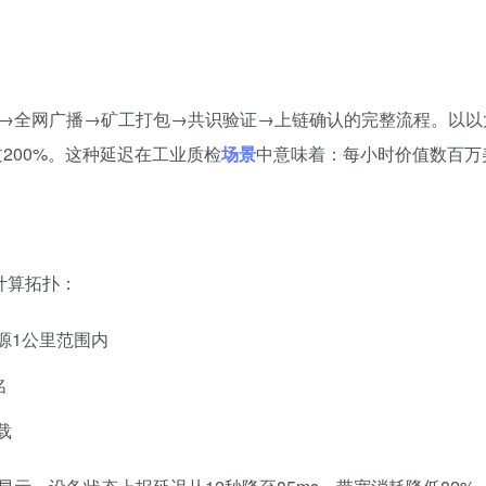
→全网广播→矿工打包→共识验证→上链确认的完整流程。以以
200%。这种延迟在工业质检
场景
中意味着：每小时价值数百万
计算拓扑：
源1公里范围内
名
载