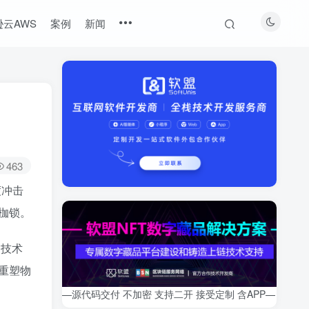
云AWS
案例
新闻
463
度冲击
枷锁。
的技术
重塑物
—源代码交付 不加密 支持二开 接受定制 含APP—