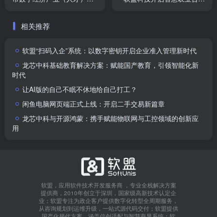
盟探讨人才生态发展计划
新征程
相关推荐
软盟“扫码入企”系统：以数字密钥开启企业准入管理新时代
龙芯中科基础教育解决方案：赋能国产教育，引领智能化新
时代
让AI版的自己不眠不休地给自己打工？
闲鱼电脑网页端正式上线：开启二手交易新篇章
龙芯中科与开源鸿蒙：携手赋能物联网与工控领域的创新应
用
软盟，应用软件技术开发服务商 ，专业全栈解决方案
提供商，2010年创立于深圳，国家级高新技术认定企
业；软盟专注为政企客户提供数字化转型全周期服务，
从咨询规划到运维升级，一站式源代码交付；软盟提供
国产化替代方案，涵盖信创适配与智慧商显系统；软