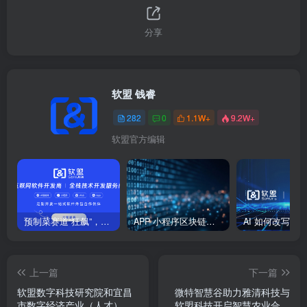
分享
软盟 钱睿
282
0
1.1W+
9.2W+
软盟官方编辑
预制菜赛道“狂飙”，郑州万邦如何重塑农批市场新生态？
APP 小程序区块链：能否在 2025 年彻底重塑全域营销信任生态？
上一篇
下一篇
软盟数字科技研究院和宜昌
微特智慧谷助力雅清科技与
市数字经济产业（人才）联
软盟科技开启智慧农业合作