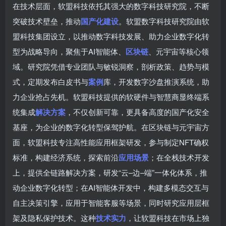
在技术层面，软盟科技依托其强大的数字科技研究院，不断
突破技术壁垒，推动
国产化建设
。软盟数字科技研究院由软
盟科技集团设立，以推动数字科技发展、助力企业数字化转
型为战略导向，聚焦于AI智能体、
区块链
、元宇宙等核心领
域。研究院凭借专业团队与敏锐洞察，剖析政策、趋势与模
式，定期发布白皮书与
案例
库，开发数字沙盘推演系统，助
力企业抢占先机。软盟科技提供的软硬件与智慧商显终端系
统集成
解决方案
，不仅创新可靠，更具备高度的国产化安全
基座，为企业的数字化转型保驾护航。在区块链与元宇宙方
面，软盟科技专注高性能应用框架研发，参与制定NFT确权
标准，构建经济系统，探索前沿
应用场景
；在全栈技术开发
上，提供全链路解决方案，研发“云–边–端”一体化体系，推
动企业数字化转型；在AI智能体开发中，构建多模态交互与
自主决策引擎，应用于智能客服等场景，同时研究应用层框
架及隐私保护技术。这种
技术实力
，让软盟科技在市场上独