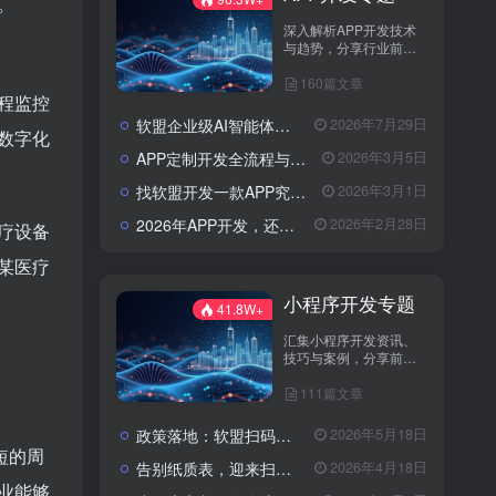
。
深入解析APP开发技术
与趋势，分享行业前沿
资讯与实战案例，助您
160篇文章
打造卓越应用，引领市
程监控
场潮流。
软盟企业级AI智能体定制开发业务全景：从技术交付到场景价值落地
2026年7月29日
数字化
APP定制开发全流程与成本解析：从需求到落地的系统性攻略
2026年3月5日
找软盟开发一款APP究竟要花多少钱？揭秘影响预算的五大核心因素
2026年3月1日
2026年APP开发，还在为选服务商发愁吗？软盟用实力说话！
2026年2月28日
疗设备
某医疗
小程序开发专题
41.8W+
汇集小程序开发资讯、
技巧与案例，分享前沿
技术与实践经验。
111篇文章
政策落地：软盟扫码入企系统为规范涉企行政检查提供数字化解决方案
2026年5月18日
短的周
告别纸质表，迎来扫码风：企业检查开启“数字入企”新篇章
2026年4月18日
业能够