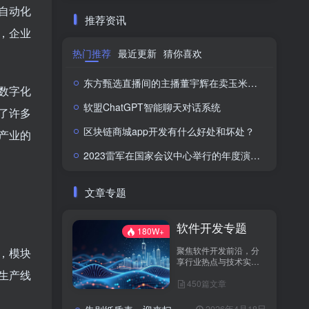
自动化
推荐资讯
，企业
热门推荐
最近更新
猜你喜欢
东方甄选直播间的主播董宇辉在卖玉米时称“918是好日子”，此事引发网络热议。
数字化
软盟ChatGPT智能聊天对话系统
了许多
区块链商城app开发有什么好处和坏处？
产业的
2023雷军在国家会议中心举行的年度演讲全文：成长的经历和感悟
文章专题
软件开发专题
180W+
聚焦软件开发前沿，分
，模块
享行业热点与技术实
践！
生产线
450篇文章