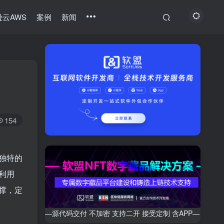
云AWS
案例
新闻
154
独特的
利用
撑，定
—源代码交付 不加密 支持二开 接受定制 含APP—