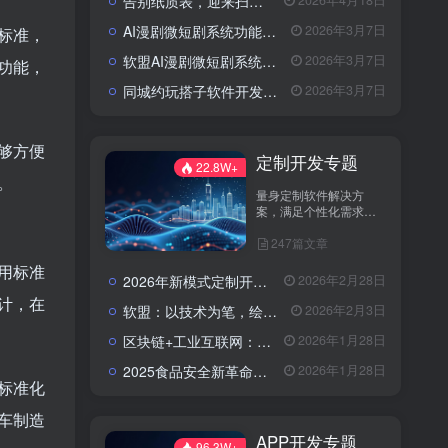
告别纸质表，迎来扫码风：企业检查开启“数字入企”新篇章
2026年4月18日
AI漫剧微短剧系统功能包括了哪些？
2026年3月7日
标准，
软盟AI漫剧微短剧系统：以技术破局，重塑内容生产新范式
2026年3月7日
功能，
同城约玩搭子软件开发解决方案：模式选择与快速上线策略
2026年3月7日
够方便
定制开发专题
22.8W+
。
量身定制软件解决方
案，满足个性化需求。
分享定制开发经验，助
247篇文章
您实现业务创新与技术
升级。
用标准
2026年新模式定制开发找谁？软盟科技——数字化转型的可靠伙伴
2026年2月28日
计，在
软盟：以技术为笔，绘就数字经济新蓝图——全栈开发服务赋能企业数字化转型
2026年2月3日
区块链+工业互联网：青岛港无纸化提货的数字化革新路径
2026年1月28日
2025食品安全新革命：AI+区块链，重塑农产品信任链
2026年1月28日
标准化
车制造
APP开发专题
96.3W+