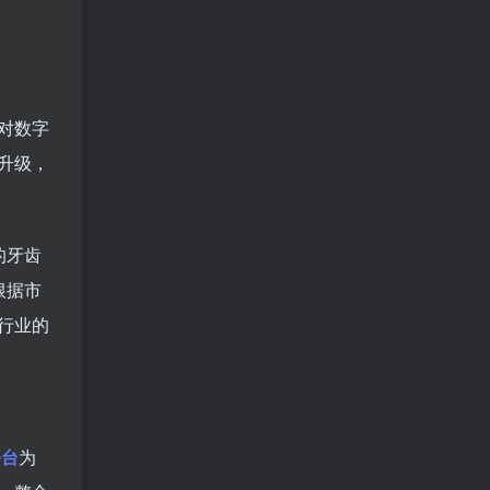
场对数字
升级，
的牙齿
根据市
行业的
平台
为