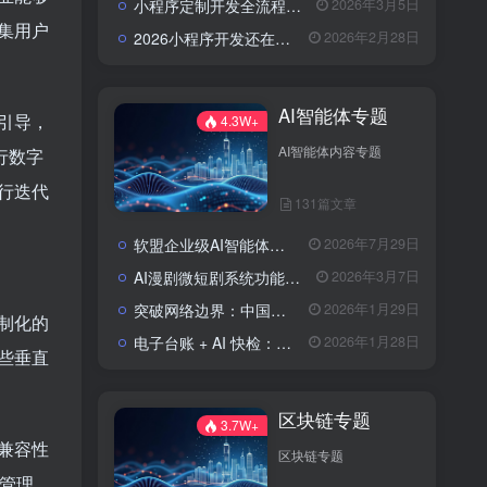
小程序定制开发全流程解析：流程、费用与避坑指南
2026年3月5日
集用户
2026小程序开发还在东拼西凑？软盟定制方案让你赢在起跑线？
2026年2月28日
AI智能体专题
引导，
4.3W+
AI智能体内容专题
行数字
行迭代
131篇文章
软盟企业级AI智能体定制开发业务全景：从技术交付到场景价值落地
2026年7月29日
AI漫剧微短剧系统功能包括了哪些？
2026年3月7日
突破网络边界：中国实现全球首次人形机器人低轨卫星自主作业
2026年1月29日
制化的
电子台账 + AI 快检：区块链技术如何为农批市场食品安全上“双保险”？
2026年1月28日
些垂直
区块链专题
3.7W+
的兼容性
区块链专题
案管理