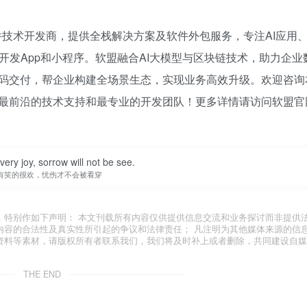
件技术开发商，提供全栈解决方案及软件外包服务，专注AI应用
开发App和小程序。软盟融合AI大模型与区块链技术，助力企业
码交付，帮企业构建全场景生态，实现业务高效升级。欢迎咨询
最前沿的技术支持和最专业的开发团队！更多详情请访问软盟官
 very joy, sorrow will not be see.
有笑的很欢，忧伤才不会被看穿
，特别作如下声明： 本文刊载所有内容仅供提供信息交流和业务探讨而非提供
内容的合法性及真实性所引起的争议和法律责任； 凡注明为其他媒体来源的信
资料等素材，请版权所有者联系我们，我们将及时补上或者删除，共同建设自媒
THE END