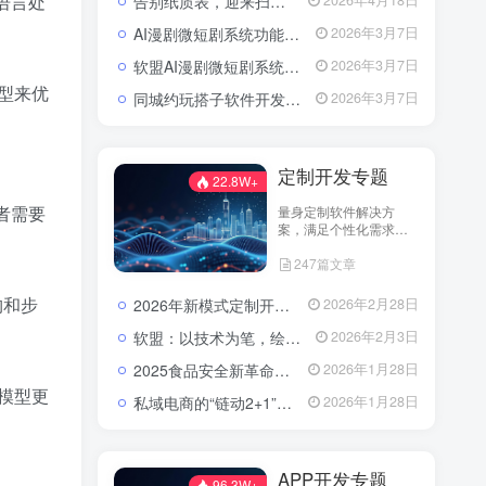
多语言处
告别纸质表，迎来扫码风：企业检查开启“数字入企”新篇章
2026年4月18日
AI漫剧微短剧系统功能包括了哪些？
2026年3月7日
软盟AI漫剧微短剧系统：以技术破局，重塑内容生产新范式
2026年3月7日
型来优
同城约玩搭子软件开发解决方案：模式选择与快速上线策略
2026年3月7日
定制开发专题
22.8W+
者需要
量身定制软件解决方
案，满足个性化需求。
分享定制开发经验，助
247篇文章
您实现业务创新与技术
升级。
构和步
2026年新模式定制开发找谁？软盟科技——数字化转型的可靠伙伴
2026年2月28日
软盟：以技术为笔，绘就数字经济新蓝图——全栈开发服务赋能企业数字化转型
2026年2月3日
2025食品安全新革命：AI+区块链，重塑农产品信任链
2026年1月28日
模型更
私域电商的“链动2+1”模式：区块链技术如何激活社交裂变？
2026年1月28日
APP开发专题
96.3W+