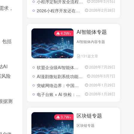
小程序定制开发全流程解析：流程、费用与避坑指南
2026年3月5日
需求，
2026小程序开发还在东拼西凑？软盟定制方案让你赢在起跑线？
2026年2月28日
AI智能体专题
4.3W+
，包括
AI智能体内容专题
131篇文章
AI
软盟企业级AI智能体定制开发业务全景：从技术交付到场景价值落地
2026年7月29日
露风险
AI漫剧微短剧系统功能包括了哪些？
2026年3月7日
突破网络边界：中国实现全球首次人形机器人低轨卫星自主作业
2026年1月29日
电子台账 + AI 快检：区块链技术如何为农批市场食品安全上“双保险”？
2026年1月28日
根据测
区块链专题
3.7W+
区块链专题