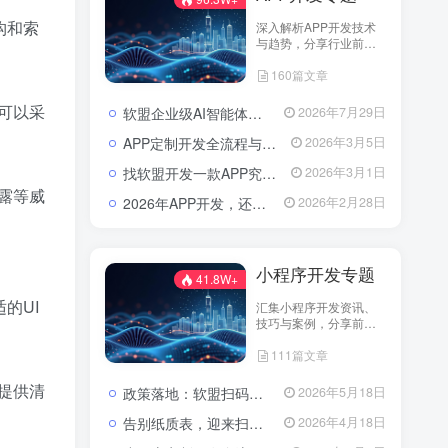
构和索
深入解析APP开发技术
与趋势，分享行业前沿
资讯与实战案例，助您
160篇文章
打造卓越应用，引领市
场潮流。
可以采
软盟企业级AI智能体定制开发业务全景：从技术交付到场景价值落地
2026年7月29日
APP定制开发全流程与成本解析：从需求到落地的系统性攻略
2026年3月5日
找软盟开发一款APP究竟要花多少钱？揭秘影响预算的五大核心因素
2026年3月1日
露等威
2026年APP开发，还在为选服务商发愁吗？软盟用实力说话！
2026年2月28日
小程序开发专题
41.8W+
的UI
汇集小程序开发资讯、
技巧与案例，分享前沿
技术与实践经验。
111篇文章
提供清
政策落地：软盟扫码入企系统为规范涉企行政检查提供数字化解决方案
2026年5月18日
告别纸质表，迎来扫码风：企业检查开启“数字入企”新篇章
2026年4月18日