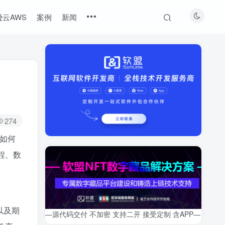
云AWS
案例
新闻
274
如何
程、数
以及期
—源代码交付 不加密 支持二开 接受定制 含APP—