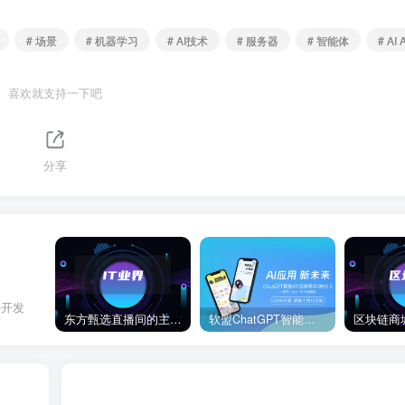
# 场景
# 机器学习
# AI技术
# 服务器
# 智能体
# AI 
喜欢就支持一下吧
分享
件开发
东方甄选直播间的主播董宇辉在卖玉米时称“918是好日子”，此事引发网络热议。
软盟ChatGPT智能聊天对话系统