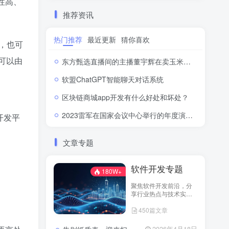
性高、
推荐资讯
热门推荐
最近更新
猜你喜欢
，也可
可以由
东方甄选直播间的主播董宇辉在卖玉米时称“918是好日子”，此事引发网络热议。
软盟ChatGPT智能聊天对话系统
区块链商城app开发有什么好处和坏处？
2023雷军在国家会议中心举行的年度演讲全文：成长的经历和感悟
开发平
文章专题
软件开发专题
180W+
聚焦软件开发前沿，分
享行业热点与技术实
践！
450篇文章