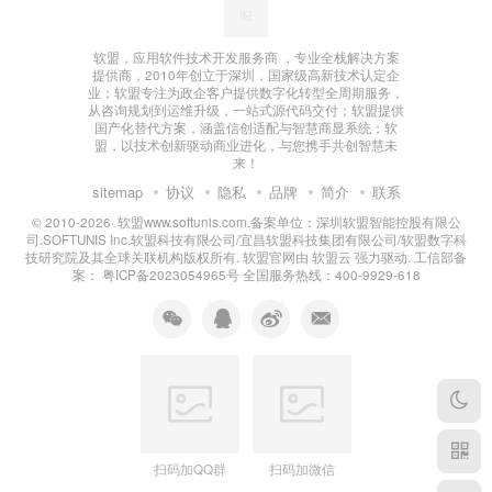
软盟，应用软件技术开发服务商 ，专业全栈解决方案
提供商，2010年创立于深圳，国家级高新技术认定企
业；软盟专注为政企客户提供数字化转型全周期服务，
从咨询规划到运维升级，一站式源代码交付；软盟提供
国产化替代方案，涵盖信创适配与智慧商显系统；软
盟，以技术创新驱动商业进化，与您携手共创智慧未
来！
sitemap
协议
隐私
品牌
简介
联系
© 2010-2026·
软盟www.softunis.com.备案单位：深圳软盟智能控股有限公
司.SOFTUNIS Inc.软盟科技有限公司/宜昌软盟科技集团有限公司/软盟数字科
技研究院及其全球关联机构版权所有
. 软盟官网由
软盟云
强力驱动. 工信部备
案：
粤ICP备2023054965号
全国服务热线：400-9929-618
扫码加QQ群
扫码加微信