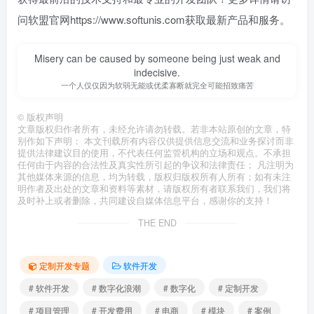
问软盟官网https://www.softunis.com获取最新产品和服务。
Misery can be caused by someone being just weak and
indecisive.
一个人仅仅因为软弱无能或优柔寡断就完全可能招致痛苦
©
版权声明
文章版权归作者所有，未经允许请勿转载。若非本站原创的文章，特
别作如下声明： 本文刊载所有内容仅供提供信息交流和业务探讨而非
提供法律建议目的使用，不代表任何监管机构的立场和观点。不承担
任何由于内容的合法性及真实性所引起的争议和法律责任； 凡注明为
其他媒体来源的信息，均为转载，版权归版权所有人所有；如有未注
明作者及出处的文章和资料等素材，请版权所有者联系我们，我们将
及时补上或者删除，共同建设自媒体信息平台，感谢你的支持！
THE END
定制开发专题
软件开发
# 软件开发
# 数字化浪潮
# 数字化
# 定制开发
# 项目管理
# 开发费用
# 电商
# 模块
# 案例