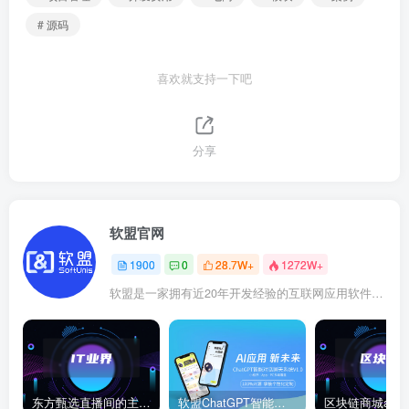
# 源码
喜欢就支持一下吧
分享
软盟官网
1900
0
28.7W+
1272W+
软盟是一家拥有近20年开发经验的互联网应用软件开发商，软盟专注于新商业模式数字化技术服务！
东方甄选直播间的主播董宇辉在卖玉米时称“918是好日子”，此事引发网络热议。
软盟ChatGPT智能聊天对话系统