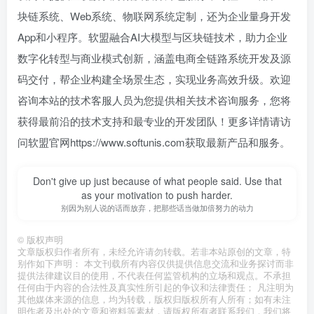
块链系统、Web系统、物联网系统定制，还为企业量身开发
App和小程序。软盟融合AI大模型与区块链技术，助力企业
数字化转型与商业模式创新，涵盖电商全链路系统开发及源
码交付，帮企业构建全场景生态，实现业务高效升级。欢迎
咨询本站的技术客服人员为您提供相关技术咨询服务，您将
获得最前沿的技术支持和最专业的开发团队！更多详情请访
问软盟官网https://www.softunis.com获取最新产品和服务。
Don't give up just because of what people said. Use that
as your motivation to push harder.
别因为别人说的话而放弃，把那些话当做加倍努力的动力
©
版权声明
文章版权归作者所有，未经允许请勿转载。若非本站原创的文章，特
别作如下声明： 本文刊载所有内容仅供提供信息交流和业务探讨而非
提供法律建议目的使用，不代表任何监管机构的立场和观点。不承担
任何由于内容的合法性及真实性所引起的争议和法律责任； 凡注明为
其他媒体来源的信息，均为转载，版权归版权所有人所有；如有未注
明作者及出处的文章和资料等素材，请版权所有者联系我们，我们将