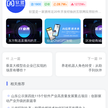
1900
0
28.7W+
1272W+
软盟是一家拥有近20年开发经验的互联网应用软件开发商，软盟专注于新商业模式数字化技术服务！
东方甄选直播间的主播董宇辉在卖玉米时称“918是好日子”，此事引发网络热议。
软盟ChatGPT智能聊天对话系统
上一篇
下一篇
垂直大模型在企业已实现的
养老机器人角色转变：从助
场景有哪些？
手到伙伴
相关推荐
山东公示第四批115个软件产业高质量发展重点项目：创新驱
动产业升级的新篇章
从代码到生态：软盟全栈技术如何打破开发壁垒？