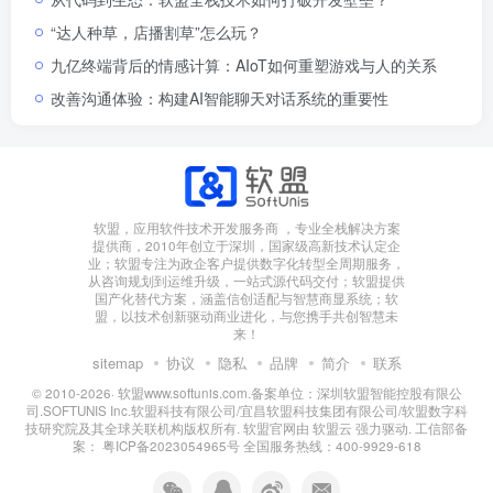
“达人种草，店播割草”怎么玩？
九亿终端背后的情感计算：AIoT如何重塑游戏与人的关系
改善沟通体验：构建AI智能聊天对话系统的重要性
软盟，应用软件技术开发服务商 ，专业全栈解决方案
提供商，2010年创立于深圳，国家级高新技术认定企
业；软盟专注为政企客户提供数字化转型全周期服务，
从咨询规划到运维升级，一站式源代码交付；软盟提供
国产化替代方案，涵盖信创适配与智慧商显系统；软
盟，以技术创新驱动商业进化，与您携手共创智慧未
来！
sitemap
协议
隐私
品牌
简介
联系
© 2010-2026·
软盟www.softunis.com.备案单位：深圳软盟智能控股有限公
司.SOFTUNIS Inc.软盟科技有限公司/宜昌软盟科技集团有限公司/软盟数字科
技研究院及其全球关联机构版权所有
. 软盟官网由
软盟云
强力驱动. 工信部备
案：
粤ICP备2023054965号
全国服务热线：400-9929-618