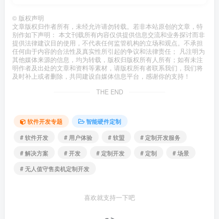
©
版权声明
文章版权归作者所有，未经允许请勿转载。若非本站原创的文章，特
别作如下声明： 本文刊载所有内容仅供提供信息交流和业务探讨而非
提供法律建议目的使用，不代表任何监管机构的立场和观点。不承担
任何由于内容的合法性及真实性所引起的争议和法律责任； 凡注明为
其他媒体来源的信息，均为转载，版权归版权所有人所有；如有未注
明作者及出处的文章和资料等素材，请版权所有者联系我们，我们将
及时补上或者删除，共同建设自媒体信息平台，感谢你的支持！
THE END
软件开发专题
智能硬件定制
# 软件开发
# 用户体验
# 软盟
# 定制开发服务
# 解决方案
# 开发
# 定制开发
# 定制
# 场景
# 无人值守售卖机定制开发
喜欢就支持一下吧