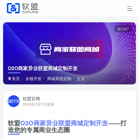
247
O2O商家异业联盟商城定制开发
首页
全栈开发
商城系统定制
正文
软盟官网
2024年3月7日更新
软盟
O2O商家异业联盟
商城
定制
开发
——打
造您的专属商业生态圈