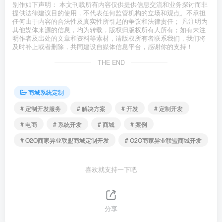
别作如下声明： 本文刊载所有内容仅供提供信息交流和业务探讨而非
提供法律建议目的使用，不代表任何监管机构的立场和观点。不承担
任何由于内容的合法性及真实性所引起的争议和法律责任； 凡注明为
其他媒体来源的信息，均为转载，版权归版权所有人所有；如有未注
明作者及出处的文章和资料等素材，请版权所有者联系我们，我们将
及时补上或者删除，共同建设自媒体信息平台，感谢你的支持！
THE END
商城系统定制
# 定制开发服务
# 解决方案
# 开发
# 定制开发
# 电商
# 系统开发
# 商城
# 案例
# O2O商家异业联盟商城定制开发
# O2O商家异业联盟商城开发
喜欢就支持一下吧
分享