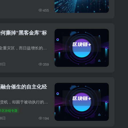
455
何撕掉“黑客金库”标
当前，连接区块链的“桥”已成安全重灾区，而日益增长的多链生态又让互操作成为刚需。本文将剖析传统跨链桥的固有缺陷，并深入解读两大破局前沿——以零知识证明为核心的无信任验证，与AI驱动的...
10日
359
链融合催生的自主化经
传统智能合约如同精密的自动售货机，却困于被动执行的局限。AI的融合正为其装上“聪明大脑”，推动其从僵硬的“如果-那么”逻辑，迈向能感知、分析并主动决策的“自主化”新阶段。这不仅通过可...
区块链专题
28日
194