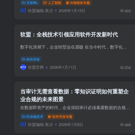
互联网+
人工智能
AI智能体专题
软盟编辑-美洁
2026年1月13日
493
软盟：全栈技术引领应用软件开发新时代
数字化浪潮下，企业转型迫在眉睫 在当今时代，数字化浪潮正以前所未有的速度席卷全球，深刻改变着我们的生活和工作方式。对于企业而言，数字化转型已不再是一道选择题，而是关乎生存与发展的必...
软件开发
软盟官网
2026年1月11日
234
当审计无需查看数据：零知识证明如何重塑企
业合规的未来图景
在数据即资产的时代，企业深陷审计必须暴露数据的合规困局。零知识证明与区块链的融合，正引爆一场信任机制的革命：它让数据在保持加密状态的前提下，自证清白。本文深入拆解这项“可用不可见”...
区块链技术
软件开发专题
软盟编辑-美洁
2026年1月8日
489