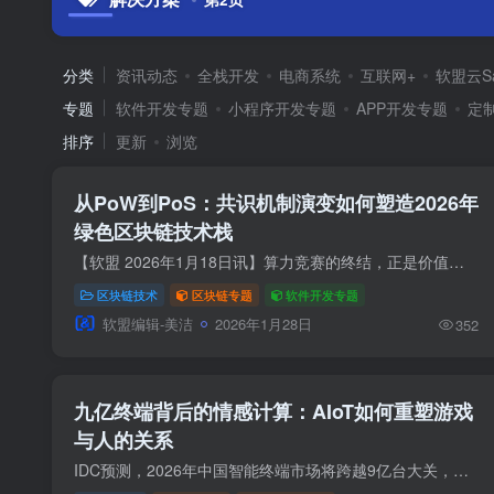
分类
资讯动态
全栈开发
电商系统
互联网+
软盟云S
专题
软件开发专题
小程序开发专题
APP开发专题
定
排序
更新
浏览
从PoW到PoS：共识机制演变如何塑造2026年
绿色区块链技术栈
【软盟 2026年1月18日讯】算力竞赛的终结，正是价值赋能的开始。本文深度剖析区块链核心共识从PoW到PoS的根本性范式转移，揭示其能耗骤降99%以上的技术真相。以以太坊“合并”为锚点，文章不仅...
区块链技术
区块链专题
软件开发专题
软盟编辑-美洁
2026年1月28日
352
九亿终端背后的情感计算：AIoT如何重塑游戏
与人的关系
IDC预测，2026年中国智能终端市场将跨越9亿台大关，其分水岭并非硬件参数，而是“AI原生”生态。游戏终端，在Arm神经渲染与真8K无线技术的驱动下，正经历一场深刻蜕变：从娱乐工具升级为具备情...