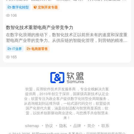
从智能报关到多式联运，从海外仓到区块链溯源，数智化技术正以
数字化转型
定制开发专题
“润物...
106
数智化技术重塑电商产业带竞争力
在数字化浪潮的推动下，数智化技术正以前所未有的速度和深度重
塑电商产业带的竞争力。从供应链的智能化管理，到营销的精准化
投放，再到服务的个性化体验，数智化技术正在为电商产业带带来
IT业界
电商新零售
革命性...
165
软盟，应用软件技术开发服务商 ，专业全栈解决方案
提供商，2010年创立于深圳，国家级高新技术认定企
业；软盟专注为政企客户提供数字化转型全周期服务，
从咨询规划到运维升级，一站式源代码交付；软盟提供
国产化替代方案，涵盖信创适配与智慧商显系统；软
盟，以技术创新驱动商业进化，与您携手共创智慧未
来！
sitemap
协议
隐私
品牌
简介
联系
© 2010-2026·
软盟www.softunis.com.备案单位：深圳软盟智能控股有限公