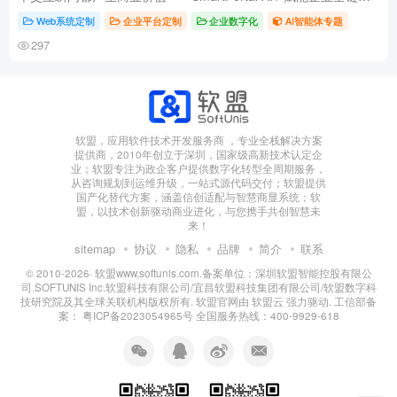
智能化升级”，通过AI技术重构企业门户价值链，实现从“信息展
Web系统定制
企业平台定制
企业数字化
AI智能体专题
示”...
297
软盟，应用软件技术开发服务商 ，专业全栈解决方案
提供商，2010年创立于深圳，国家级高新技术认定企
业；软盟专注为政企客户提供数字化转型全周期服务，
从咨询规划到运维升级，一站式源代码交付；软盟提供
国产化替代方案，涵盖信创适配与智慧商显系统；软
盟，以技术创新驱动商业进化，与您携手共创智慧未
来！
sitemap
协议
隐私
品牌
简介
联系
© 2010-2026·
软盟www.softunis.com.备案单位：深圳软盟智能控股有限公
司.SOFTUNIS Inc.软盟科技有限公司/宜昌软盟科技集团有限公司/软盟数字科
技研究院及其全球关联机构版权所有
. 软盟官网由
软盟云
强力驱动. 工信部备
案：
粤ICP备2023054965号
全国服务热线：400-9929-618