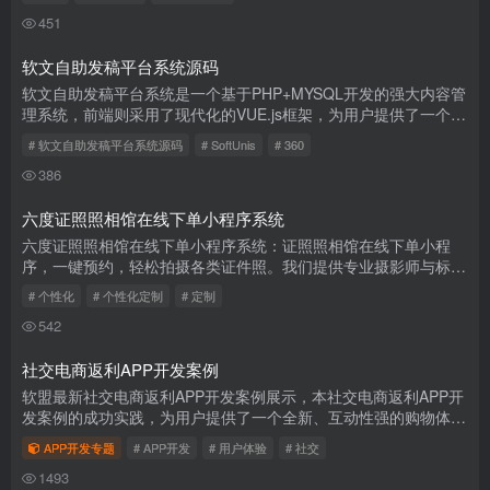
服务平台...
451
软文自助发稿平台系统源码
软文自助发稿平台系统是一个基于PHP+MYSQL开发的强大内容管
理系统，前端则采用了现代化的VUE.js框架，为用户提供了一个直
观、易用的操作界面。此系统旨在帮助企业和个人实现软文内容的
# 软文自助发稿平台系统源码
# SoftUnis
# 360
自助发布...
386
六度证照照相馆在线下单小程序系统
六度证照照相馆在线下单小程序系统：证照照相馆在线下单小程
序，一键预约，轻松拍摄各类证件照。我们提供专业摄影师与标准
拍摄环境，确保照片质量上乘，满足各类证件要求。在线选片、修
# 个性化
# 个性化定制
# 定制
图、打印...
542
社交电商返利APP开发案例
软盟最新社交电商返利APP开发案例展示，本社交电商返利APP开
发案例的成功实践，为用户提供了一个全新、互动性强的购物体
验。通过集成社交功能和返利机制，我们有效地促进了用户与商家
APP开发专题
# APP开发
# 用户体验
# 社交
之间的互动...
1493